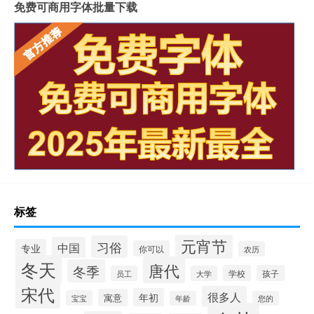
免费可商用字体批量下载
标签
元宵节
习俗
中国
专业
你可以
农历
冬天
唐代
冬季
学校
孩子
员工
大学
宋代
很多人
年初
寓意
宝宝
年龄
您的