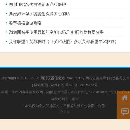
四川加强名优白酒知识产权保护
儿媳妇怀孕了婆婆怎么说关心的话
春节德格旅游攻略
劲舞团名字使用最长的空格代码是 好听的劲舞团名字
英雄联盟全英雄攻略（《英雄联盟》多玩英雄联盟专区攻略）
Copyright © 2012 - 2026
四川仪器信息港
Powered by
网站分类目录
|
精选推荐文章
|
网站地图
|
疑难解答
蜀ICP备12015873号
声明：本站内容来自互联网，如信息有错误可发邮件到f_fb#foxmail.com说明，我们
会及时纠正，谢谢
本站仅为个人兴趣爱好，不接盈利性广告及商业合作
小男孩