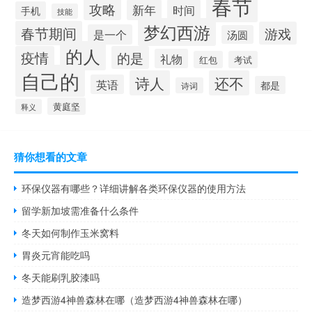
春节
攻略
新年
时间
手机
技能
梦幻西游
春节期间
游戏
是一个
汤圆
的人
疫情
的是
礼物
红包
考试
自己的
诗人
还不
英语
都是
诗词
黄庭坚
释义
猜你想看的文章
环保仪器有哪些？详细讲解各类环保仪器的使用方法
留学新加坡需准备什么条件
冬天如何制作玉米窝料
胃炎元宵能吃吗
冬天能刷乳胶漆吗
造梦西游4神兽森林在哪（造梦西游4神兽森林在哪）