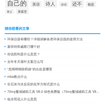
自己的
诗人
还不
英语
都是
诗词
黄庭坚
释义
猜你想看的文章
环保仪器有哪些？详细讲解各类环保仪器的使用方法
索菲特和威斯汀哪个好
你说胜利是什么意思？
去年冬天落叶文案怎么写
“忽闻啼鵙惊羁旅”的出处是哪里
mba教点什么
生石灰与水反应的化学方程式是什么
70my魔域辅助工具 V8.0 绿色免费版（70my魔域辅助工具 V8.0 绿色免费版功能简介）
临水照花人什么意思