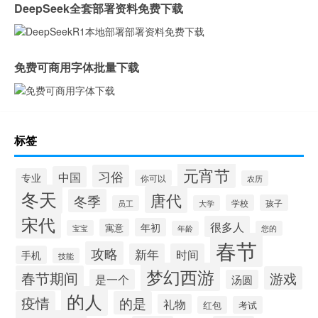
DeepSeek全套部署资料免费下载
免费可商用字体批量下载
标签
元宵节
习俗
中国
专业
你可以
农历
冬天
唐代
冬季
学校
孩子
员工
大学
宋代
很多人
年初
寓意
宝宝
年龄
您的
春节
攻略
新年
时间
手机
技能
梦幻西游
春节期间
游戏
是一个
汤圆
的人
疫情
的是
礼物
红包
考试