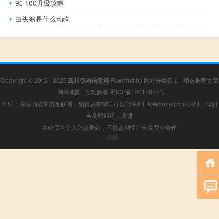
90 100升级攻略
白头翁是什么动物
Copyright © 2012 - 2026
四川仪器信息港
Powered by
网站分类目录
|
精选推荐文章
|
网站地图
|
疑难解答
蜀ICP备12015873号
声明：本站内容来自互联网，如信息有错误可发邮件到f_fb#foxmail.com说明，我们
会及时纠正，谢谢
本站仅为个人兴趣爱好，不接盈利性广告及商业合作
小男孩