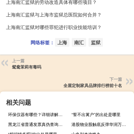
上海南汇监狱的劳动改造具体有哪些项目？
上海南汇监狱与上海市监狱总医院如何合并？
上海南汇监狱对哪些罪犯进行职业技能培训？
网络标签：
上海
南汇
监狱
上一篇
鸳鸯茉莉有毒吗
下一篇
全屋定制家具品牌排行榜前十名
相关问题
环保仪器有哪些？详细讲解各类环保仪器的使用方法
“誓不出篱户”的出处是哪里
黑龙江省普通发票真伪查询（黑龙江通用定额发票真伪查询）
港股物业股触底反弹华润万象生活(01209.HK)涨近4%旭辉永升服务(01995.HK)涨超12%世茂服务(00873.HK)、恒大物业(06666.HK)、万物云(02602.HK)均涨超7%
“想端忧多暇”的出处是哪里
山兔副本攻略九