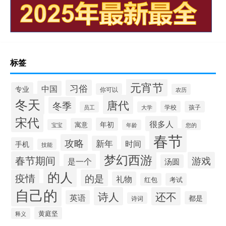
标签
元宵节
习俗
中国
专业
你可以
农历
冬天
唐代
冬季
学校
孩子
员工
大学
宋代
很多人
年初
寓意
宝宝
年龄
您的
春节
攻略
新年
时间
手机
技能
梦幻西游
春节期间
游戏
是一个
汤圆
的人
疫情
的是
礼物
红包
考试
自己的
诗人
还不
英语
都是
诗词
黄庭坚
释义