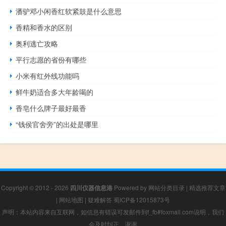
潘驴邓小闲香红软紧鼓是什么意思
香精和香水的区别
奥利逃亡攻略
平行志愿的省份有哪些
小米有红外线功能吗
鲜牛奶适合多大年龄喝的
香皂什么牌子最好最香
“钱侯官舍旁”的出处是哪里
Copyright © 2012 - 2026
四川仪器信息港
Powered by
网站分类目录
|
精选推荐文章
|
网站地图
|
疑难解答
蜀ICP备12015873号
声明：本站内容来自互联网，如信息有错误可发邮件到f_fb#foxmail.com说明，我们
会及时纠正，谢谢