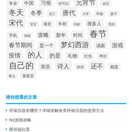
元宵节
习俗
中国
专业
你可以
农历
冬天
唐代
冬季
学校
孩子
员工
大学
宋代
很多人
年初
寓意
宝宝
年龄
您的
春节
攻略
新年
时间
手机
技能
梦幻西游
春节期间
游戏
是一个
汤圆
的人
疫情
的是
礼物
红包
考试
自己的
诗人
还不
英语
都是
诗词
黄庭坚
释义
猜你想看的文章
环保仪器有哪些？详细讲解各类环保仪器的使用方法
fez游戏攻略
斯坦福位置