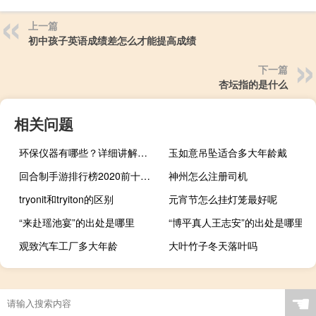
上一篇
初中孩子英语成绩差怎么才能提高成绩
下一篇
杏坛指的是什么
相关问题
环保仪器有哪些？详细讲解各类环保仪器的使用方法
玉如意吊坠适合多大年龄戴
回合制手游排行榜2020前十名手游热度排行榜（回合制手游排行榜前十名）
神州怎么注册司机
tryonit和tryiton的区别
元宵节怎么挂灯笼最好呢
“来赴瑶池宴”的出处是哪里
“博平真人王志安”的出处是哪里
观致汽车工厂多大年龄
大叶竹子冬天落叶吗
圣斗士全系列顺序（圣斗士星矢动漫顺序）
☚