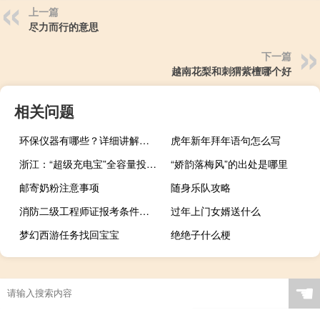
上一篇
尽力而行的意思
下一篇
越南花梨和刺猬紫檀哪个好
相关问题
环保仪器有哪些？详细讲解各类环保仪器的使用方法
虎年新年拜年语句怎么写
浙江：“超级充电宝”全容量投运 可提供20万度错峰电量
“娇韵落梅风”的出处是哪里
邮寄奶粉注意事项
随身乐队攻略
消防二级工程师证报考条件是什么
过年上门女婿送什么
梦幻西游任务找回宝宝
绝绝子什么梗
☚