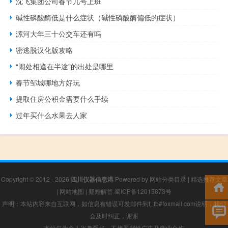
沈飞集团公司春节几号上班
碱性磷酸酶低是什么症状（碱性磷酸酶偏低的症状）
漯河大年三十公交车还有吗
密逃脱汉化版攻略
“闹处相逢在半途”的出处是哪里
春节邹城哪地方好玩
提取住房公积金需要什么手续
过年买什么水果去人家
Copyright © 2012 - 2026
四川仪器信息港
Powered by
网站分类目录
|
精选推荐文章
|
网站地图
|
疑难解答
蜀ICP备12015873号
声明：本站内容来自互联网，如信息有错误可发邮件到f_fb#foxmail.com说明，我们
会及时纠正，谢谢
本站仅为个人兴趣爱好，不接盈利性广告及商业合作