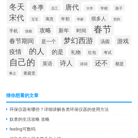
冬天
唐代
冬季
学校
孩子
员工
大学
宋代
很多人
年初
寓意
宝宝
年龄
您的
春节
攻略
新年
时间
手机
技能
梦幻西游
春节期间
游戏
是一个
汤圆
的人
疫情
的是
礼物
红包
考试
自己的
诗人
还不
英语
都是
诗词
黄庭坚
释义
猜你想看的文章
环保仪器有哪些？详细讲解各类环保仪器的使用方法
奴隶的生活攻略 攻略
feeling可数吗