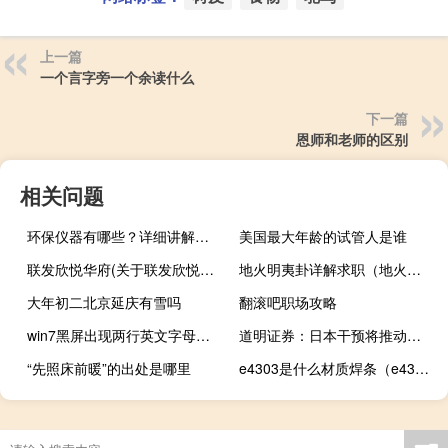
上一篇
一个言字旁一个余读什么
下一篇
恩师和老师的区别
相关问题
环保仪器有哪些？详细讲解各类环保仪器的使用方法
美国最大年龄的试管人是谁
联发欣悦华府(关于联发欣悦华府简述)
地火明夷卦详解求职（地火明夷卦工作变动）
大年初二北京延庆有雪吗
翻滚吧职场攻略
win7黑屏出现两行英文字母怎么办（win7开机黑屏出现英文）
道明证券：日本干预将推动美元/日元下跌至146.5的支撑水平
“先照床前暖”的出处是哪里
e4303是什么材质焊条（e4303是什么焊条）
掌阅科技：上半年营业收入12.68亿元同比增长6.95%归属于上市公司股东的净利润3824.8万元同比减少3.70%