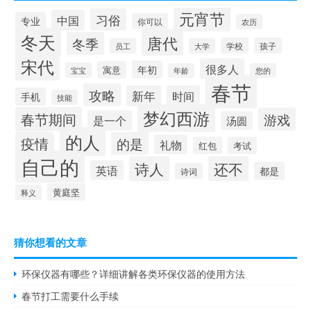
元宵节
习俗
中国
专业
你可以
农历
冬天
唐代
冬季
学校
孩子
员工
大学
宋代
很多人
年初
寓意
宝宝
年龄
您的
春节
攻略
新年
时间
手机
技能
梦幻西游
春节期间
游戏
是一个
汤圆
的人
疫情
的是
礼物
红包
考试
自己的
诗人
还不
英语
都是
诗词
黄庭坚
释义
猜你想看的文章
环保仪器有哪些？详细讲解各类环保仪器的使用方法
春节打工需要什么手续