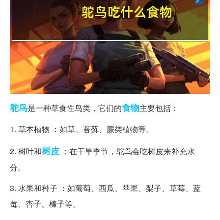
鸵鸟
食物
是一种草食性鸟类，它们的
主要包括：
1. 草本植物 ：如草、苔藓、蕨类植物等。
树皮
2. 树叶和
：在干旱季节，鸵鸟会吃树皮来补充水
分。
3. 水果和种子 ：如葡萄、西瓜、苹果、梨子、草莓、蓝
莓、杏子、榛子等。