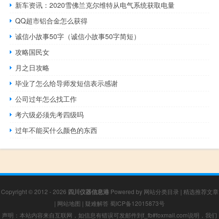
新车资讯：2020雪佛兰克尔维特从电气系统获取电量
QQ超市铝合金怎么获得
诚信小故事50字（诚信小故事50字简短）
攻略国民女
月之日攻略
毕业了怎么给导师发短信表示感谢
公司过年怎么找工作
考六级必须先考四级吗
过年不能买什么颜色的东西
Copyright © 2012 - 2026
四川仪器信息港
Powered by
网站分类目录
|
精选推荐文章
|
网站地图
|
疑难解答
蜀ICP备12015873号
声明：本站内容来自互联网，如信息有错误可发邮件到f_fb#foxmail.com说明，我们