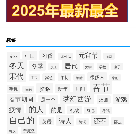
标签
元宵节
习俗
中国
专业
你可以
农历
冬天
唐代
冬季
学校
孩子
员工
大学
宋代
很多人
年初
寓意
宝宝
年龄
您的
春节
攻略
新年
时间
手机
技能
梦幻西游
春节期间
游戏
是一个
汤圆
的人
疫情
的是
礼物
红包
考试
自己的
诗人
还不
英语
都是
诗词
黄庭坚
释义