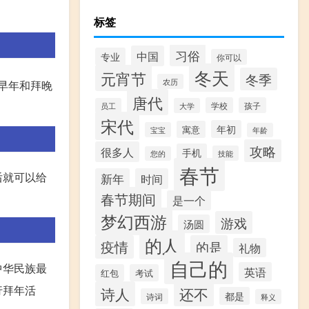
标签
习俗
中国
专业
你可以
冬天
元宵节
冬季
农历
早年和拜晚
唐代
学校
孩子
员工
大学
宋代
年初
寓意
宝宝
年龄
攻略
很多人
手机
技能
您的
春节
后就可以给
新年
时间
春节期间
是一个
梦幻西游
游戏
汤圆
的人
疫情
的是
礼物
自己的
中华民族最
英语
红包
考试
行拜年活
诗人
还不
都是
诗词
释义