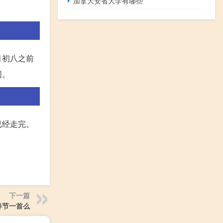
加拿大安省大学有哪些
月初八之前
围。
已经走完。
下一篇
春节一首么