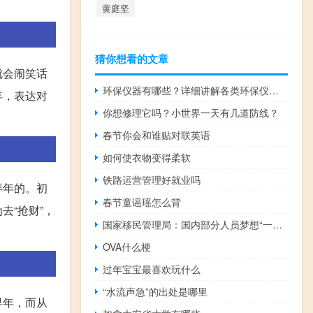
黄庭坚
猜你想看的文章
就会闹笑话
环保仪器有哪些？详细讲解各类环保仪器的使用方法
年，表达对
你想修理它吗？小世界一天有几道防线？
春节你会和谁贴对联英语
如何使衣物变得柔软
铁路运营管理好就业吗
拜年的。初
春节童谣瑶怎么背
“抢财”，
国家移民管理局：国内部分人员梦想“一夜暴富”非法出入境 一些青少年被裹挟其中
OVA什么梗
过年宝宝最喜欢玩什么
“水流声急”的出处是哪里
早年，而从