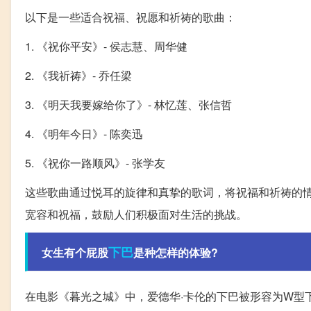
以下是一些适合祝福、祝愿和祈祷的歌曲：
1. 《祝你平安》- 侯志慧、周华健
2. 《我祈祷》- 乔任梁
3. 《明天我要嫁给你了》- 林忆莲、张信哲
4. 《明年今日》- 陈奕迅
5. 《祝你一路顺风》- 张学友
这些歌曲通过悦耳的旋律和真挚的歌词，将祝福和祈祷的
宽容和祝福，鼓励人们积极面对生活的挑战。
下巴
女生有个屁股
是种怎样的体验?
在电影《暮光之城》中，爱德华·卡伦的下巴被形容为W型下