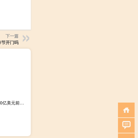
下一篇
春节开门吗
美国6月贸易帐 -655亿美元逆差水平创2月以来最大预期-650亿美元前值-690亿美元