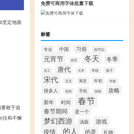
免费可商用字体批量下载
加坚定地面
标签
习俗
中国
专业
你可以
冬天
元宵节
冬季
农历
唐代
学校
孩子
员工
大学
宋代
年初
寓意
宝宝
年龄
攻略
很多人
手机
技能
您的
春节
新年
时间
们要敢于追
春节期间
是一个
向往和不懈
梦幻西游
游戏
汤圆
的人
疫情
的是
礼物