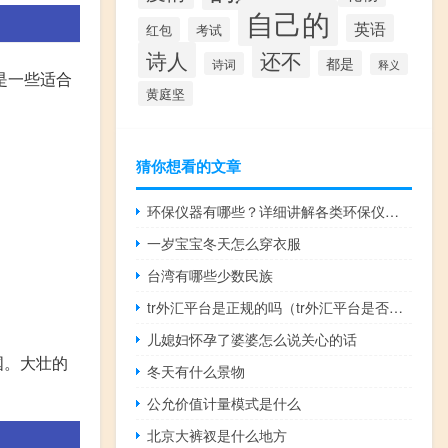
自己的
英语
红包
考试
诗人
还不
都是
诗词
释义
是一些适合
黄庭坚
猜你想看的文章
环保仪器有哪些？详细讲解各类环保仪器的使用方法
一岁宝宝冬天怎么穿衣服
台湾有哪些少数民族
tr外汇平台是正规的吗（tr外汇平台是否正规）
儿媳妇怀孕了婆婆怎么说关心的话
国。大壮的
冬天有什么景物
公允价值计量模式是什么
北京大裤衩是什么地方