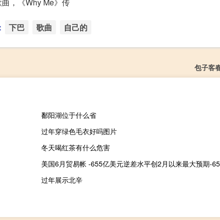
，《Why Me》传
：
下巴
歌曲
自己的
包子客
鄱阳湖位于什么省
过年穿绿色毛衣好吗图片
冬天喝红茶有什么危害
过年展示北辛