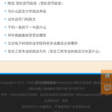
降息 宽松货币政策（宽松货币政策）
为什么延安大学就业率低
过年还开门吗英文
千钧一发的下一句是什么
拜年视频素材背景在哪里
北京电子科技职业学院特色专业建设点有哪些
安全工程专业的就业方向（安全工程专业的就业方向是什么）
Copyright © 2012 - 2026
四川仪器信息港
Powered by
网站分类目录
|
精选推荐文章
|
网站地图
|
疑难解答
蜀ICP备12015873号
声明：本站内容来自互联网，如信息有错误可发邮件到f_fb#foxmail.com说明，我们
会及时纠正，谢谢
本站仅为个人兴趣爱好，不接盈利性广告及商业合作
小男孩