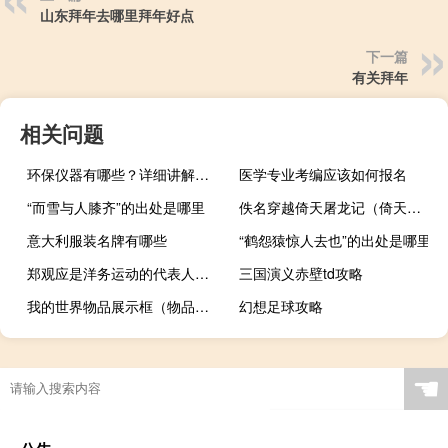
山东拜年去哪里拜年好点
下一篇
有关拜年
相关问题
环保仪器有哪些？详细讲解各类环保仪器的使用方法
医学专业考编应该如何报名
“而雪与人膝齐”的出处是哪里
佚名穿越倚天屠龙记（倚天屠龙记之穿越我是赵敏简介）
意大利服装名牌有哪些
“鹤怨猿惊人去也”的出处是哪里
郑观应是洋务运动的代表人物吗（郑观应）
三国演义赤壁td攻略
我的世界物品展示框（物品展示框）
幻想足球攻略
☚