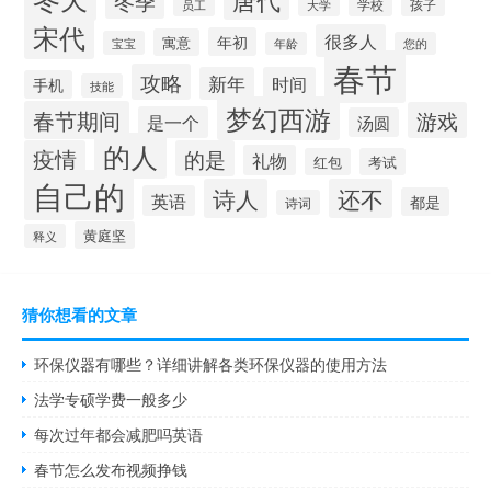
冬季
学校
孩子
员工
大学
宋代
很多人
年初
寓意
宝宝
年龄
您的
春节
攻略
新年
时间
手机
技能
梦幻西游
春节期间
游戏
是一个
汤圆
的人
疫情
的是
礼物
红包
考试
自己的
诗人
还不
英语
都是
诗词
黄庭坚
释义
猜你想看的文章
环保仪器有哪些？详细讲解各类环保仪器的使用方法
法学专硕学费一般多少
每次过年都会减肥吗英语
春节怎么发布视频挣钱