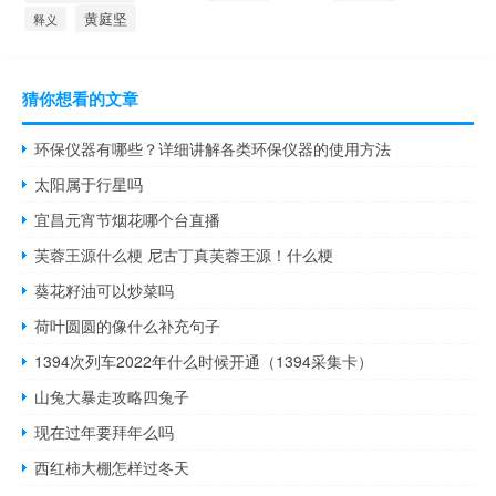
黄庭坚
释义
猜你想看的文章
环保仪器有哪些？详细讲解各类环保仪器的使用方法
太阳属于行星吗
宜昌元宵节烟花哪个台直播
芙蓉王源什么梗 尼古丁真芙蓉王源！什么梗
葵花籽油可以炒菜吗
荷叶圆圆的像什么补充句子
1394次列车2022年什么时候开通（1394采集卡）
山兔大暴走攻略四兔子
现在过年要拜年么吗
西红柿大棚怎样过冬天