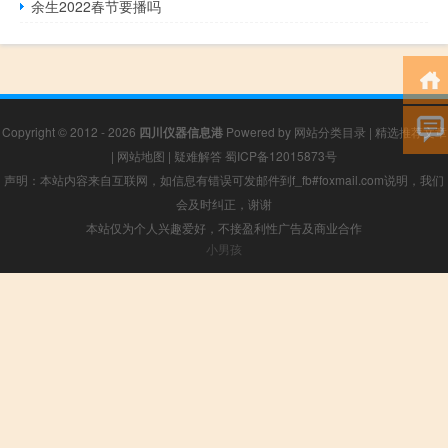
余生2022春节要播吗
Copyright © 2012 - 2026
四川仪器信息港
Powered by
网站分类目录
|
精选推荐文章
|
网站地图
|
疑难解答
蜀ICP备12015873号
声明：本站内容来自互联网，如信息有错误可发邮件到f_fb#foxmail.com说明，我们
会及时纠正，谢谢
本站仅为个人兴趣爱好，不接盈利性广告及商业合作
小男孩