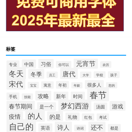
标签
元宵节
习俗
中国
专业
你可以
农历
冬天
唐代
冬季
学校
孩子
员工
大学
宋代
很多人
年初
寓意
宝宝
年龄
您的
春节
攻略
新年
时间
手机
技能
梦幻西游
春节期间
游戏
是一个
汤圆
的人
疫情
的是
礼物
红包
考试
自己的
诗人
还不
英语
都是
诗词