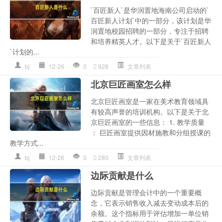
`百匠新人`是华润置地海南公司启动的`
百匠新人计划`中的一部分，该计划是华
润置地校园招聘的一部分，专注于招聘
和培养精英人才。以下是关于`百匠新人
`计划的...
bj
12-26
0
928
文章列表
北京巨匠画室怎么样
北京巨匠画室是一家在美术教育领域具
有较高声誉的培训机构。以下是关于北
京巨匠画室的一些信息： 1. 教学质量
： 巨匠画室提供因材施教和分组授课的
教学方式...
bj
12-26
0
280
文章列表
边际贡献是什么
边际贡献是管理会计中的一个重要概
念，它表示销售收入减去变动成本后的
余额。这个指标用于评估增加一单位销