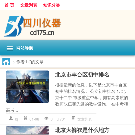
首 页
文章列表
知识分类
网站导航
>
作者“bj”的文章
北京市丰台区初中排名
根据最新的信息，以下是北京市丰台区
初中的排名情况： 公立初中排名 1. 北
京十二中 市级重点中学，拥有高素质的
教师队伍和先进的教学设施。 在中考和
高考...
bj
01-08
0
731
文章列表
北京大裤衩是什么地方