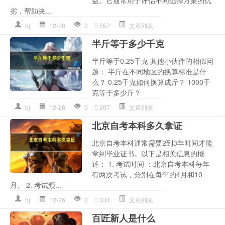
劣，帮助决...
bj
12-28
0
557
文章列表
半斤等于多少千克
半斤等于0.25千克 其他小伙伴的相似问
题： 半斤在不同地区的换算标准是什
么？ 0.25千克如何换算成斤？ 1000千
克等于多少斤？
bj
12-28
0
207
文章列表
北京自考本科多久拿证
北京自考本科通常需要2到3年时间才能
拿到毕业证书。以下是相关信息的概
述： 1. 考试时间 ：北京自考本科每年
有两次考试，分别在每年的4月和10
月。 2. 考试频...
bj
12-26
0
334
文章列表
百匠新人是什么