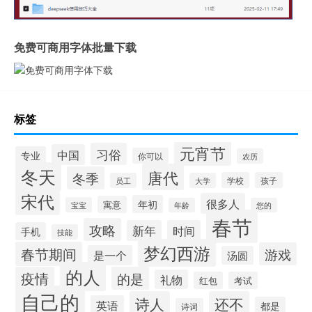
免费可商用字体批量下载
标签
元宵节
习俗
中国
专业
你可以
农历
冬天
唐代
冬季
学校
孩子
员工
大学
宋代
很多人
年初
寓意
宝宝
年龄
您的
春节
攻略
新年
时间
手机
技能
梦幻西游
春节期间
游戏
是一个
汤圆
的人
疫情
的是
礼物
红包
考试
自己的
诗人
还不
英语
都是
诗词