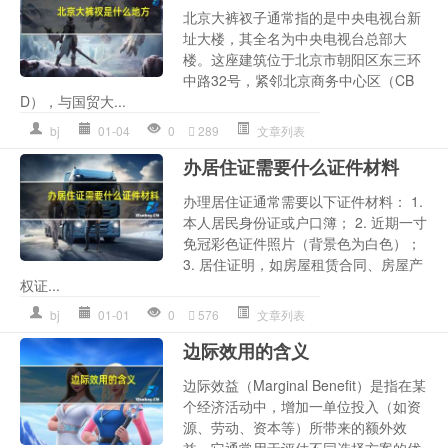
北京大裤衩子通常指的是中央电视台新
址大楼，其全名为中央电视台总部大
楼。这座建筑位于北京市朝阳区东三环
中路32号，紧邻北京商务中心区（CB
D），与国贸大...
bj
01-04
0
289
文章列表
办居住证需要什么证件材料
办理居住证通常需要以下证件材料： 1.
本人居民身份证或户口簿； 2. 近期一寸
免冠彩色证件照片（背景色为白色）；
3. 居住证明，如房屋租赁合同、房屋产
权证...
bj
01-01
0
576
文章列表
边际效用的含义
边际效益（Marginal Benefit）是指在某
个经济活动中，增加一单位投入（如资
源、劳动、资本等）所带来的额外效
益。它通常用于评估不同选择方案的优