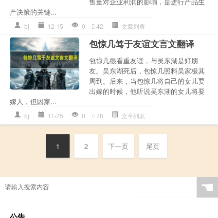
售量对企业利润的影响，是进行产品生
产决策的关键...
bj
12-15
0
42
文章列表
包惊几笃于友谊文言文翻译
包惊几很看重友谊，与吴东湖是好朋
友。吴东湖死后，包惊几照料吴家极其
周到。后来，当包惊几将自己的女儿要
出嫁的时候，他听说吴东湖的女儿将要
嫁人，但因家...
bj
11-25
0
78
文章列表
1
2
下一页
尾页
☚
公告