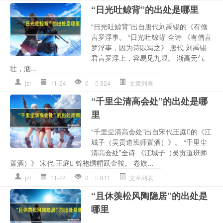
“日光吐鲸背”的出处是哪里
“日光吐鲸背”出自唐代刘禹锡的《有僧
言罗浮事。 “日光吐鲸背”全诗 《有僧言
罗浮事，因为诗以写之》 唐代 刘禹锡
君言罗浮上，容易见九垠。 渐高元气
壮，汹...
jzr
11-24
0
324
文章列表
“千里尘清高会处”的出处是哪
里
“千里尘清高会处”出自宋代王庭的《江
城子（吴贡道班师置酒）》。 “千里尘
清高会处”全诗 《江城子（吴贡道班师
置酒）》 宋代 王庭 锦袍绣帽跃金鞍。 卷旗...
jzr
11-24
0
811
文章列表
“且休羡松风陶隐居”的出处是
哪里