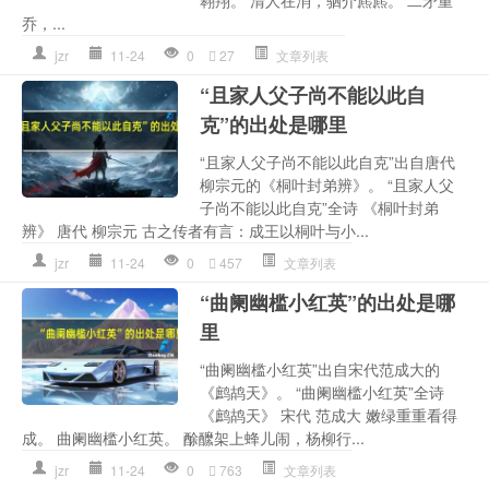
乔，...
jzr
11-24
0
27
文章列表
“且家人父子尚不能以此自
克”的出处是哪里
“且家人父子尚不能以此自克”出自唐代
柳宗元的《桐叶封弟辨》。 “且家人父
子尚不能以此自克”全诗 《桐叶封弟
辨》 唐代 柳宗元 古之传者有言：成王以桐叶与小...
jzr
11-24
0
457
文章列表
“曲阑幽槛小红英”的出处是哪
里
“曲阑幽槛小红英”出自宋代范成大的
《鹧鸪天》。 “曲阑幽槛小红英”全诗
《鹧鸪天》 宋代 范成大 嫩绿重重看得
成。 曲阑幽槛小红英。 酴醿架上蜂儿闹，杨柳行...
jzr
11-24
0
763
文章列表