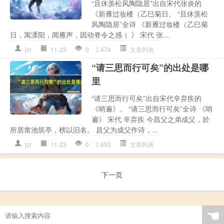
“且休羡松风陶隐居”出自宋代张炎的
《新雁过妆楼（乙巳菊日。 “且休羡松
风陶隐居”全诗 《新雁过妆楼（乙巳菊
日，寓溧阳，闻雁声，因动脊令之感·）》 宋代 张...
jzr
11-23
0
474
文章列表
“请三思而行可矣”的出处是哪
里
“请三思而行可矣”出自宋代辛弃疾的
《哨遍》。 “请三思而行可矣”全诗 《哨
遍》 宋代 辛弃疾 今昌父之弟成父，於
所居凿池筑亭，榜以旧名。 昌父为成父作诗，...
jzr
11-23
0
693
文章列表
下一页
☚