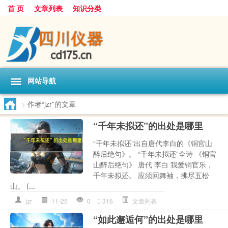
首 页
文章列表
知识分类
网站导航
>
作者“jzr”的文章
“千年未拟还”的出处是哪里
“千年未拟还”出自唐代李白的《铜官山
醉后绝句》。 “千年未拟还”全诗 《铜官
山醉后绝句》 唐代 李白 我爱铜官乐，
千年未拟还。 应须回舞袖，拂尽五松
山。 (...
jzr
11-25
0
316
文章列表
“如此邂逅何”的出处是哪里