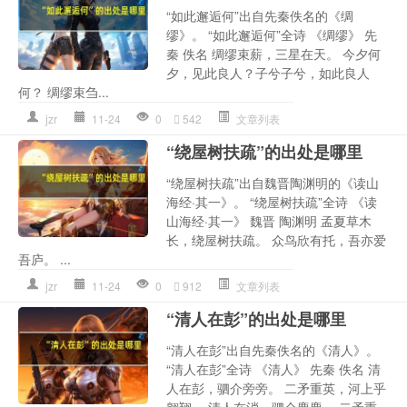
“如此邂逅何”出自先秦佚名的《绸
缪》。 “如此邂逅何”全诗 《绸缪》 先
秦 佚名 绸缪束薪，三星在天。 今夕何
夕，见此良人？子兮子兮，如此良人
何？ 绸缪束刍...
jzr
11-24
0
542
文章列表
“绕屋树扶疏”的出处是哪里
“绕屋树扶疏”出自魏晋陶渊明的《读山
海经·其一》。 “绕屋树扶疏”全诗 《读
山海经·其一》 魏晋 陶渊明 孟夏草木
长，绕屋树扶疏。 众鸟欣有托，吾亦爱
吾庐。 ...
jzr
11-24
0
912
文章列表
“清人在彭”的出处是哪里
“清人在彭”出自先秦佚名的《清人》。
“清人在彭”全诗 《清人》 先秦 佚名 清
人在彭，驷介旁旁。 二矛重英，河上乎
翱翔。 清人在消，驷介麃麃。 二矛重