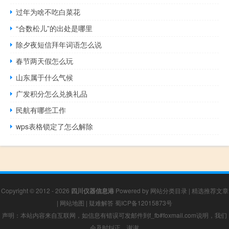
过年为啥不吃白菜花
“合数松儿”的出处是哪里
除夕夜短信拜年词语怎么说
春节两天假怎么玩
山东属于什么气候
广发积分怎么兑换礼品
民航有哪些工作
wps表格锁定了怎么解除
Copyright © 2012 - 2026
四川仪器信息港
Powered by
网站分类目录
|
精选推荐文章
|
网站地图
|
疑难解答
蜀ICP备12015873号
声明：本站内容来自互联网，如信息有错误可发邮件到f_fb#foxmail.com说明，我们
会及时纠正，谢谢