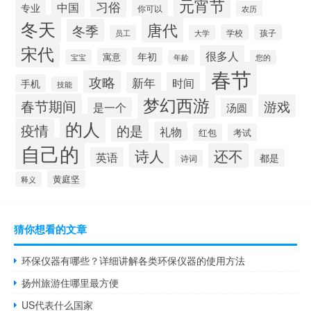
元宵节
习俗
中国
专业
你可以
农历
冬天
唐代
冬季
学校
孩子
员工
大学
宋代
很多人
年初
寓意
宝宝
年龄
您的
春节
攻略
新年
时间
手机
技能
梦幻西游
春节期间
游戏
是一个
汤圆
的人
疫情
的是
礼物
红包
考试
自己的
诗人
还不
英语
都是
诗词
黄庭坚
释义
猜你想看的文章
环保仪器有哪些？详细讲解各类环保仪器的使用方法
扬州旅游住哪里最方便
US代表什么国家