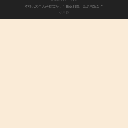
本站仅为个人兴趣爱好，不接盈利性广告及商业合作
小男孩