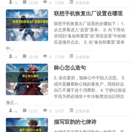
lx
12-29
0
595
文章列表
联想手机恢复出厂设置在哪里
联想手机恢复出厂设置的步骤如下： 1.
从主屏幕进入“设置”菜单。 2. 向下滑动
并找到“备份和重置”或“系统设置”中的相
应选项并点击。 3. 在“备份和重置”菜单
中...
lx
12-28
0
749
文章列表
昧心怎么造句
2. 坐在案前，狐昧心中不陷入沉思。 3.
或许是赚着昧心钱的暴发户，我很好运
自己不属于这个消费群。 4. 宁静以致远
学高为师必须坐十年冷板凳淡泊以明志
身正...
lx
12-27
0
477
文章列表
描写双韵的七律诗
七律诗是中国古典诗歌的一种形式，其