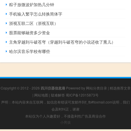
粽子放微波炉加热几分钟
手机输入繁字怎么转换简体字
浙视互联二区（浙视互联）
股票能够融资多少资金
主角穿越到斗破苍穹（穿越到斗破苍穹的小说还收了熏儿）
哈尔滨音乐学校有哪些
Copyright © 2012 - 2026
四川仪器信息港
Powered by
网站分类目录
|
精选推荐文章
|
网站地图
|
疑难解答
蜀ICP备12015873号
声明：本站内容来自互联网，如信息有错误可发邮件到f_fb#foxmail.com说明，我们
会及时纠正，谢谢
本站仅为个人兴趣爱好，不接盈利性广告及商业合作
小男孩