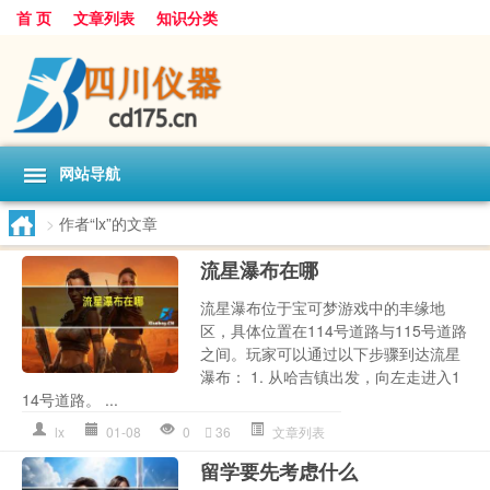
首 页
文章列表
知识分类
网站导航
>
作者“lx”的文章
流星瀑布在哪
流星瀑布位于宝可梦游戏中的丰缘地
区，具体位置在114号道路与115号道路
之间。玩家可以通过以下步骤到达流星
瀑布： 1. 从哈吉镇出发，向左走进入1
14号道路。 ...
lx
01-08
0
36
文章列表
留学要先考虑什么