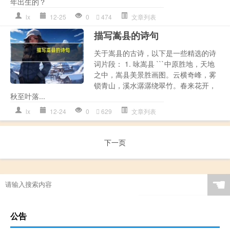
年出生的？
lx
12-25
0
474
文章列表
描写嵩县的诗句
关于嵩县的古诗，以下是一些精选的诗
词片段： 1. 咏嵩县 ```中原胜地，天地
之中，嵩县美景胜画图。云横奇峰，雾
锁青山，溪水潺潺绕翠竹。春来花开，
秋至叶落...
lx
12-24
0
629
文章列表
下一页
☚
公告