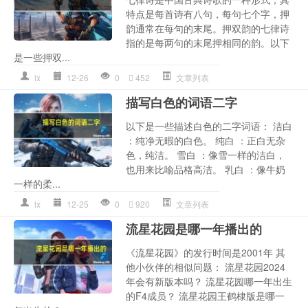
特点是每首诗有八句，每句七个字，押
韵通常在每句的末尾。押双韵的七律诗
指的是每两句的末尾押相同的韵。以下
是一些押双...
lx
12-26
0
452
文章列表
描写白色的词语二字
以下是一些描述白色的二字词语： 洁白
：纯净无暇的白色。 纯白 ：正白无杂
色，纯洁。 雪白 ：像雪一样的洁白，
也用来比喻品格高洁。 乳白 ：像牛奶
一样的柔...
lx
12-25
0
920
文章列表
流星花园是哪一年播出的
《流星花园》的发行时间是2001年 其
他小伙伴的相似问题： 流星花园2024
年会有新版本吗？ 流星花园哪一年出生
的F4成员？ 流星花园王鹤棣版是哪一