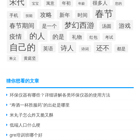
宋代
很多人
年初
寓意
宝宝
年龄
您的
春节
攻略
新年
时间
手机
技能
梦幻西游
春节期间
游戏
是一个
汤圆
的人
疫情
的是
礼物
红包
考试
自己的
诗人
还不
英语
都是
诗词
黄庭坚
释义
猜你想看的文章
环保仪器有哪些？详细讲解各类环保仪器的使用方法
“寿酒一杯胜服药”的出处是哪里
米丸子怎么炸又脆又酥
低端人口什么梗
gre培训班哪个好