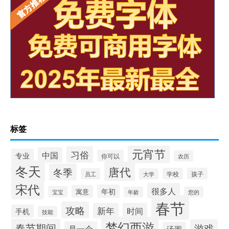
标签
元宵节
习俗
中国
专业
你可以
农历
冬天
唐代
冬季
学校
孩子
员工
大学
宋代
很多人
年初
寓意
宝宝
年龄
您的
春节
攻略
新年
时间
手机
技能
梦幻西游
春节期间
游戏
是一个
汤圆