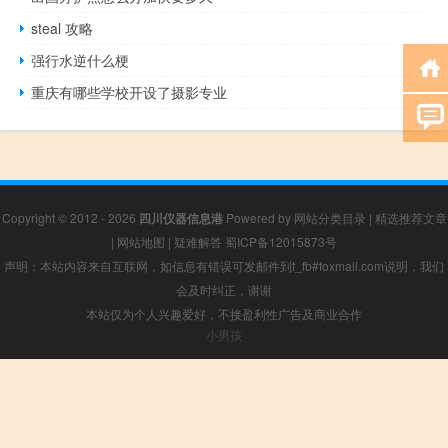
steal 攻略
强行水逆什么梗
重庆有哪些学校开设了摄影专业
Copyright © 2012 - 2026
四川仪器信息港
Powered by
网站分类目录
|
精选推荐文章
|
网站地图
|
疑难解答
蜀ICP备12015873号
声明：本站内容来自互联网，如信息有错误可发邮件到f_fb#foxmail.com说明，我们
会及时纠正，谢谢
本站仅为个人兴趣爱好，不接盈利性广告及商业合作
小男孩