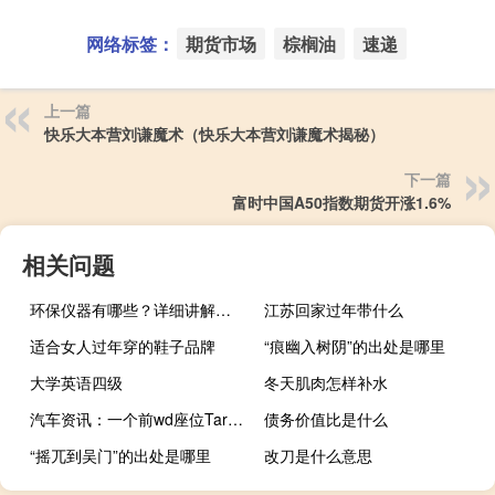
网络标签：
期货市场
棕榈油
速递
上一篇
快乐大本营刘谦魔术（快乐大本营刘谦魔术揭秘）
下一篇
富时中国A50指数期货开涨1.6%
相关问题
环保仪器有哪些？详细讲解各类环保仪器的使用方法
江苏回家过年带什么
适合女人过年穿的鞋子品牌
“痕幽入树阴”的出处是哪里
大学英语四级
冬天肌肉怎样补水
汽车资讯：一个前wd座位Tarraco 1.5 TSI匹配7速DSG
债务价值比是什么
“摇兀到吴门”的出处是哪里
改刀是什么意思
“登临有兴”的出处是哪里