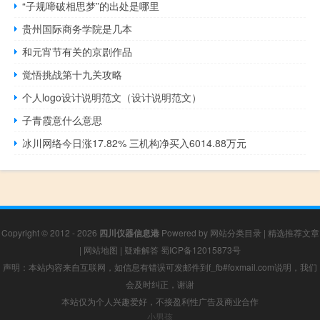
“子规啼破相思梦”的出处是哪里
贵州国际商务学院是几本
和元宵节有关的京剧作品
觉悟挑战第十九关攻略
个人logo设计说明范文（设计说明范文）
子青霞意什么意思
冰川网络今日涨17.82% 三机构净买入6014.88万元
Copyright © 2012 - 2026
四川仪器信息港
Powered by
网站分类目录
|
精选推荐文章
|
网站地图
|
疑难解答
蜀ICP备12015873号
声明：本站内容来自互联网，如信息有错误可发邮件到f_fb#foxmail.com说明，我们
会及时纠正，谢谢
本站仅为个人兴趣爱好，不接盈利性广告及商业合作
小男孩