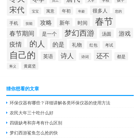
宋代
很多人
年初
寓意
宝宝
年龄
您的
春节
攻略
新年
时间
手机
技能
梦幻西游
春节期间
游戏
是一个
汤圆
的人
疫情
的是
礼物
红包
考试
自己的
诗人
还不
英语
都是
诗词
黄庭坚
释义
猜你想看的文章
环保仪器有哪些？详细讲解各类环保仪器的使用方法
农民大年三十吃什么好
四级缺考和弃考有什么区别
梦幻西游鲨鱼怎么抢的快