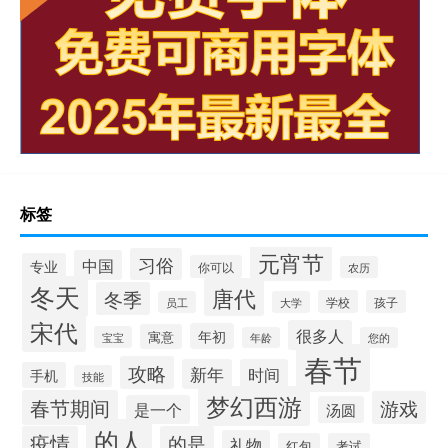
标签
元宵节
习俗
中国
专业
你可以
农历
冬天
唐代
冬季
学校
孩子
员工
大学
宋代
很多人
年初
寓意
宝宝
年龄
您的
春节
攻略
新年
时间
手机
技能
梦幻西游
春节期间
游戏
是一个
汤圆
的人
疫情
的是
礼物
红包
考试