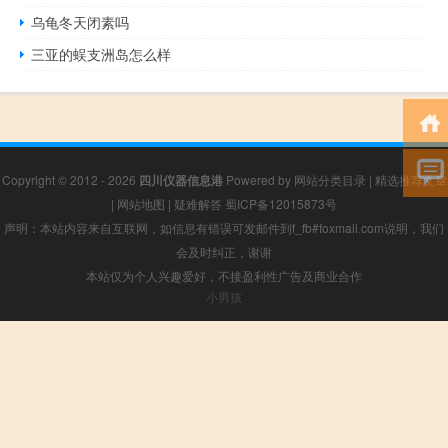
乌龟冬天闭素吗
三亚的蜈支洲岛怎么样
Copyright © 2012 - 2026
四川仪器信息港
Powered by
网站分类目录
|
精选推荐文章
|
网站地图
|
疑难解答
蜀ICP备12015873号
声明：本站内容来自互联网，如信息有错误可发邮件到f_fb#foxmail.com说明，我们
会及时纠正，谢谢
本站仅为个人兴趣爱好，不接盈利性广告及商业合作
小男孩