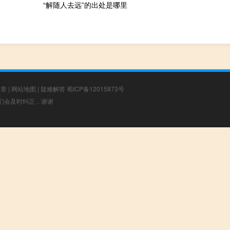
“解随人去远”的出处是哪里
文章
|
网站地图
|
疑难解答
蜀ICP备12015873号
，我们会及时纠正，谢谢