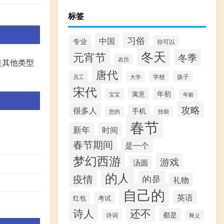
标签
习俗
中国
专业
你可以
冬天
元宵节
冬季
农历
是其他类型
唐代
学校
孩子
员工
大学
宋代
年初
寓意
宝宝
年龄
攻略
很多人
手机
技能
您的
春节
新年
时间
春节期间
是一个
梦幻西游
游戏
汤圆
的人
疫情
的是
礼物
自己的
英语
红包
考试
诗人
还不
都是
诗词
释义