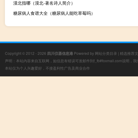
漠北指哪（漠北-著名诗人简介）
糖尿病人食谱大全（糖尿病人能吃草莓吗）
Copyright © 2012 - 2026
四川仪器信息港
Powered by
网站分类目录
|
精选推荐
声明：本站内容来自互联网，如信息有错误可发邮件到f_fb#foxmail.com说明
本站仅为个人兴趣爱好，不接盈利性广告及商业合作