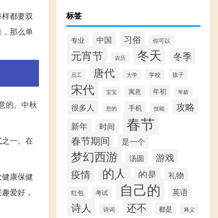
标签
每样都要双
量，那么单
习俗
中国
专业
你可以
冬天
元宵节
冬季
农历
唐代
学校
孩子
员工
大学
宋代
年初
寓意
宝宝
年龄
意的。中秋
攻略
很多人
手机
技能
您的
春节
新年
时间
春节期间
式之一。在
是一个
梦幻西游
游戏
汤圆
的人
疫情
的是
礼物
欢健康保健
自己的
英语
兴趣爱好，
红包
考试
诗人
还不
都是
诗词
释义