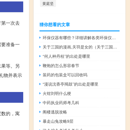
黄庭坚
方第一次去
猜你想看的文章
环保仪器有哪些？详细讲解各类环保仪器的使用方法
需要准备一
关于三国的漫画,关羽是女的（关于三国的漫画）
“何人种丹桂”的出处是哪里
鞭炮的怎么形容春节
水果等。另
装药的包装盒可以回收吗
礼物并表示
“漫说沈香亭羯鼓”的出处是哪里
火钳刘明什么梗
中药执业药师考几科
阁楼逃脱攻略
双数的，寓
暴走山兔攻略9层