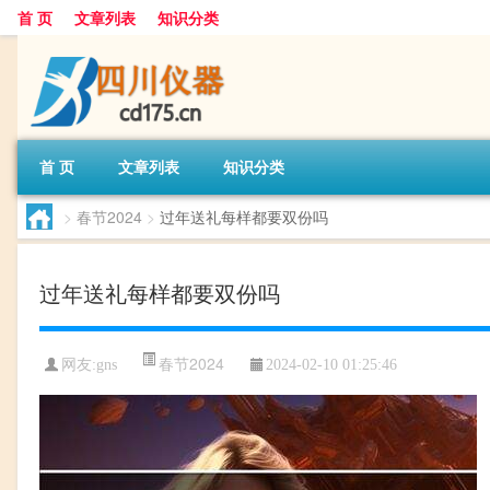
首 页
文章列表
知识分类
首 页
文章列表
知识分类
>
春节2024
>
过年送礼每样都要双份吗
过年送礼每样都要双份吗
春节2024
网友:
gns
2024-02-10 01:25:46