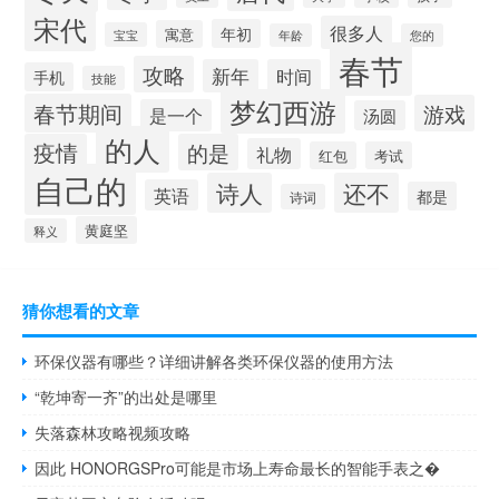
宋代
很多人
年初
寓意
宝宝
年龄
您的
春节
攻略
新年
时间
手机
技能
梦幻西游
春节期间
游戏
是一个
汤圆
的人
疫情
的是
礼物
红包
考试
自己的
诗人
还不
英语
都是
诗词
黄庭坚
释义
猜你想看的文章
环保仪器有哪些？详细讲解各类环保仪器的使用方法
“乾坤寄一齐”的出处是哪里
失落森林攻略视频攻略
因此 HONORGSPro可能是市场上寿命最长的智能手表之�