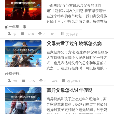
下面围绕“春节前最思念父母的话简
短”主题解决网友的困惑 春节思亲短语
在这个特殊的春节时刻，我们离父母虽
远隔千里，但思念之情更浓。愿你在新
的一年里，事...
cjr
02-16
0
810
文章列表
父母去世了过年烧纸怎么烧
在家祭拜父母方法 在家祭拜父母是很多
人在特殊节日或个人纪念日时的一种方
式，也是表达对父母的思念和敬意的方
式之一。在进行祭拜时，可以按照以下
步骤进行...
fmr
02-15
0
424
春节2024
离异父母怎么过年假期
离异妈妈和孩子怎么过年? 现如今，离
异家庭越来越多，妈妈们在过年时如何
选择对孩子更好呢？毫无疑问，对于妈