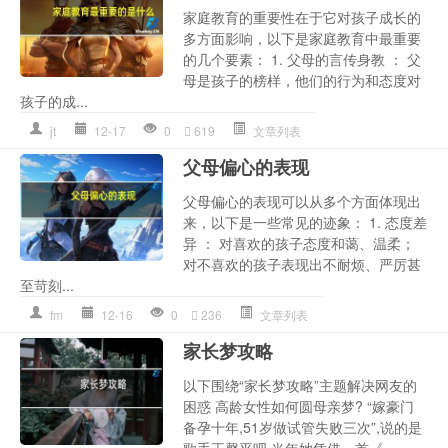
家庭教育的重要性在于它对孩子成长的
多方面影响，以下是家庭教育中最重要
的几个要素： 1. 父母的言传身教 ： 父
母是孩子的榜样，他们的行为和态度对
孩子的成...
jt
12-17
0
619
文章列表
父母偏心的表现
父母偏心的表现可以从多个方面体现出
来，以下是一些常见的迹象： 1. 态度差
异 ： 对喜欢的孩子态度和蔼、温柔；
对不喜欢的孩子表现出不耐烦、严厉甚
至苛刻...
fm
12-16
0
236
文章列表
家长梦攻略
以下围绕“家长梦攻略”主题解决网友的
困惑 高龄女性如何圆母亲梦? “嫁豪门
备孕十年,51岁做试管失败三次”,说的是
歌手王馨平吧,当年她凭借一首《...