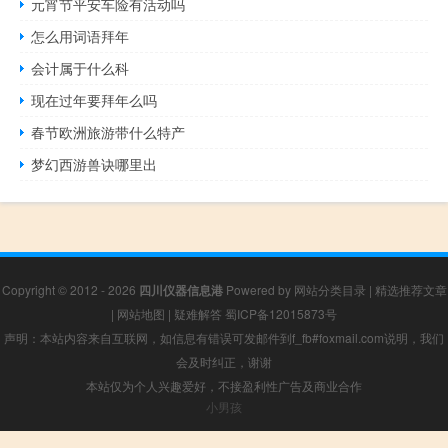
元宵节平安车险有活动吗
怎么用词语拜年
会计属于什么科
现在过年要拜年么吗
春节欧洲旅游带什么特产
梦幻西游兽诀哪里出
Copyright © 2012 - 2026
四川仪器信息港
Powered by
网站分类目录
|
精选推荐文章
|
网站地图
|
疑难解答
蜀ICP备12015873号
声明：本站内容来自互联网，如信息有错误可发邮件到f_fb#foxmail.com说明，我们
会及时纠正，谢谢
本站仅为个人兴趣爱好，不接盈利性广告及商业合作
小男孩