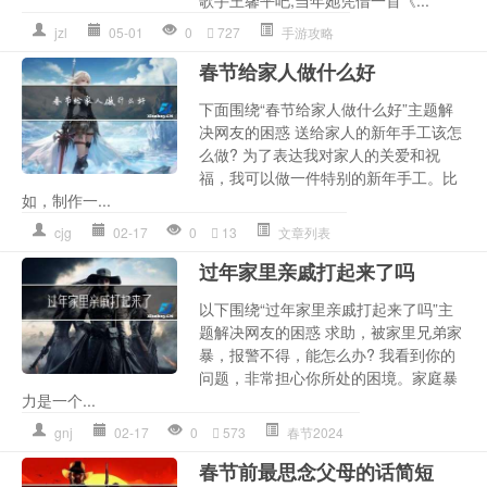
jzl
05-01
0
727
手游攻略
春节给家人做什么好
下面围绕“春节给家人做什么好”主题解
决网友的困惑 送给家人的新年手工该怎
么做? 为了表达我对家人的关爱和祝
福，我可以做一件特别的新年手工。比
如，制作一...
cjg
02-17
0
13
文章列表
过年家里亲戚打起来了吗
以下围绕“过年家里亲戚打起来了吗”主
题解决网友的困惑 求助，被家里兄弟家
暴，报警不得，能怎么办? 我看到你的
问题，非常担心你所处的困境。家庭暴
力是一个...
gnj
02-17
0
573
春节2024
春节前最思念父母的话简短