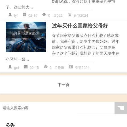
妈们来说，没有比孩子更重要的事情
了。这些伟大...
lyf
02-15
0
522
春节2024
过年买什么回家给父母好
春节回家给父母买点什么礼物? 感谢邀
请，我是守衡，两岁半男孩妈妈。过年
回家给父母带什么礼物会让父母更高
兴？这个问题让我想到了前两天发生在
小区的一幕...
gnl
02-15
0
549
春节2024
下一页
☚
公告