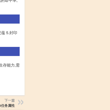
的命中率;
蕴 5.封印
生存能力,需
下一篇
dt任务属性