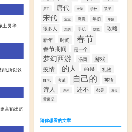
唐代
学校
孩子
员工
大学
宋代
年初
寓意
宝宝
年龄
净土灵华。
攻略
很多人
手机
技能
您的
春节
新年
时间
春节期间
是一个
梦幻西游
游戏
汤圆
的人
疫情
的是
礼物
技能,所以这
自己的
英语
红包
考试
诗人
还不
都是
诗词
释义
黄庭坚
取更高输出的
猜你想看的文章