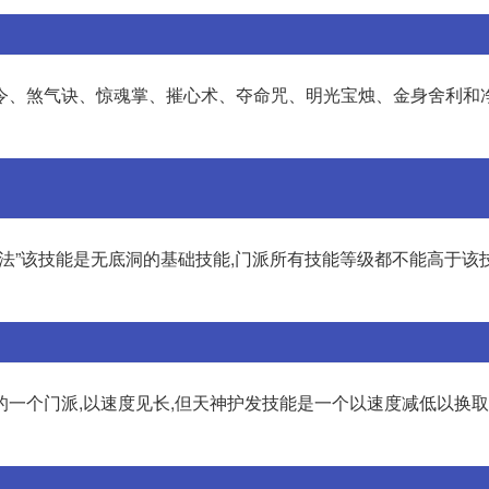
令、煞气诀、惊魂掌、摧心术、夺命咒、明光宝烛、金身舍利和
心法”该技能是无底洞的基础技能,门派所有技能等级都不能高于该
的一个门派,以速度见长,但天神护发技能是一个以速度减低以换