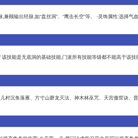
,兼顾输出经脉,如“盘丝洞”、“鹰击长空”等。 -灵饰属性:选择气
” 该技能是无底洞的基础技能,门派所有技能等级都不能高于该技
女儿村沉鱼落雁、方寸山磬龙灭法、神木林巫咒、天宫傲世诀、