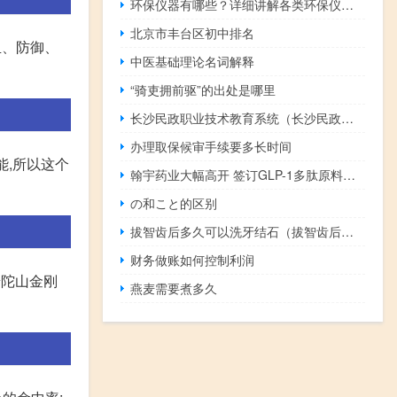
环保仪器有哪些？详细讲解各类环保仪器的使用方法
北京市丰台区初中排名
血、防御、
中医基础理论名词解释
“骑吏拥前驱”的出处是哪里
长沙民政职业技术教育系统（长沙民政职业技术学院网络教学平台）
办理取保候审手续要多长时间
能,所以这个
翰宇药业大幅高开 签订GLP-1多肽原料药合同
の和こと的区别
拔智齿后多久可以洗牙结石（拔智齿后多久可以漱口）
财务做账如何控制利润
普陀山金刚
燕麦需要煮多久