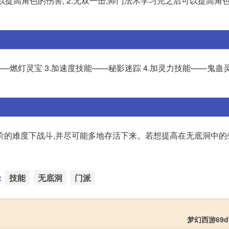
提高角色的伤害; 2.无双一击,师门法术学习完之后可以提高角色
——燃灯灵宝 3.加速度技能——秘影迷踪 4.加灵力技能——鬼蛊灵
阶的难度下战斗,并尽可能多地存活下来。若想提高在无底洞中的
：
技能
无底洞
门派
梦幻西游69