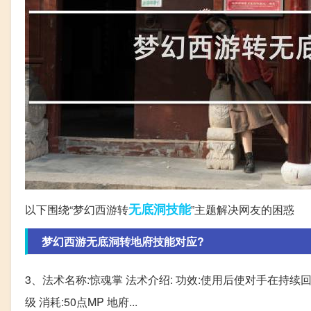
无底洞
技能
以下围绕“梦幻西游转
”主题解决网友的困惑
梦幻西游无底洞转地府技能对应?
3、法术名称:惊魂掌 法术介绍: 功效:使用后使对手在持续
级 消耗:50点MP 地府...