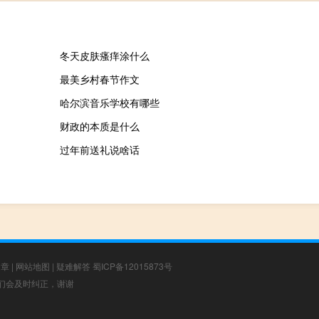
冬天皮肤瘙痒涂什么
最美乡村春节作文
哈尔滨音乐学校有哪些
财政的本质是什么
过年前送礼说啥话
文章
|
网站地图
|
疑难解答
蜀ICP备12015873号
，我们会及时纠正，谢谢