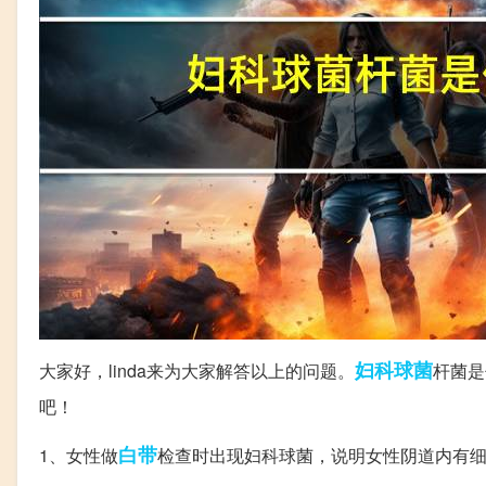
妇科
球菌
大家好，linda来为大家解答以上的问题。
杆菌是
吧！
白带
1、女性做
检查时出现妇科球菌，说明女性阴道内有