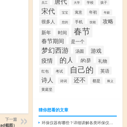
唐代
学校
孩子
员工
大学
宋代
年初
寓意
宝宝
年龄
攻略
很多人
手机
技能
您的
春节
新年
时间
春节期间
是一个
梦幻西游
游戏
汤圆
的人
疫情
的是
礼物
自己的
英语
红包
考试
诗人
还不
都是
诗词
释义
黄庭坚
猜你想看的文章
下一篇
环保仪器有哪些？详细讲解各类环保仪器的使用方法
pad截图）