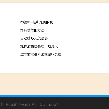
b站拜年祭和最美的夜
海钓螃蟹的方法
自动挡冬天怎么热
涨停后横盘整理一般几天
过年前能去泰国旅游吗英语
文章
|
网站地图
|
疑难解答
蜀ICP备12015873号