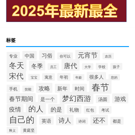
标签
元宵节
习俗
中国
专业
你可以
农历
冬天
唐代
冬季
学校
孩子
员工
大学
宋代
很多人
年初
寓意
宝宝
年龄
您的
春节
攻略
新年
时间
手机
技能
梦幻西游
春节期间
游戏
是一个
汤圆
的人
疫情
的是
礼物
红包
考试
自己的
诗人
还不
英语
都是
诗词
黄庭坚
释义