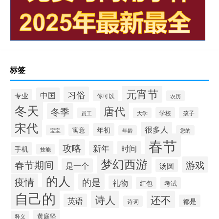
标签
元宵节
习俗
中国
专业
你可以
农历
冬天
唐代
冬季
学校
孩子
员工
大学
宋代
很多人
年初
寓意
宝宝
年龄
您的
春节
攻略
新年
时间
手机
技能
梦幻西游
春节期间
游戏
是一个
汤圆
的人
疫情
的是
礼物
红包
考试
自己的
诗人
还不
英语
都是
诗词
黄庭坚
释义