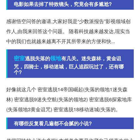
电影如果去掉了特效镜头，究竟会有多尴尬?
感谢悟空问答的邀请,大家好我是“少数派报告”影视领域创
作人,由我来回答这个问题。 随着科技越来越发达,现实当
中的我们也就越来越离不开其所带来的方便和快...
密室
领地
逃脱失落的
有几关。迷失森林，黄金诅
咒，四骑士，移动迷城，巨人追踪玩过了，还有哪
个?
好像就这几个 密室逃脱14帝国崛起(失落的领地1迷失森
林) 密室逃脱9迷失空航(失落的领地2) 密室逃脱6探索地库
(失落领地3黄金诅咒) 密室逃脱18移动迷城(失落的。
有哪些反复看几遍都不会腻的小说?