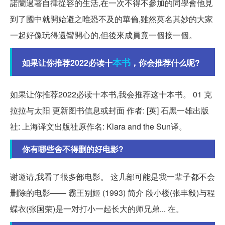
諾蘭過著自律從容的生活,在一次不得不參加的同學會他見
到了國中就開始避之唯恐不及的華倫,雖然莫名其妙的大家
一起好像玩得還蠻開心的,但後來成員竟一個接一個。
本书
如果让你推荐2022必读十
，你会推荐什么呢?
如果让你推荐2022必读十本书,我会推荐这十本书。 01 克
拉拉与太阳 更新图书信息或封面 作者: [英] 石黑一雄出版
社: 上海译文出版社原作名: Klara and the Sun译。
你有哪些舍不得删的好电影?
谢邀请,我看了很多部电影。 这几部可能是我一辈子都不会
删除的电影—— 霸王别姬 (1993) 简介 段小楼(张丰毅)与程
蝶衣(张国荣)是一对打小一起长大的师兄弟... 在。