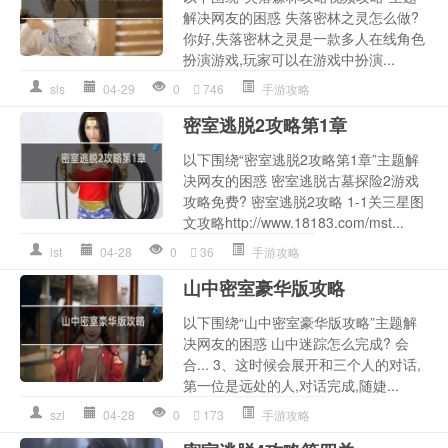
解决网友的困惑 失落密林之灵怎么做?
你好,失落密林之灵是一款多人在线角色
扮演游戏,玩家可以在游戏中扮演...
sls
04-29
0
746
手游攻略
密室逃脱2攻略第1章
以下围绕“密室逃脱2攻略第1章”主题解
决网友的困惑 密室逃脱古墓探险2游戏
攻略免费? 密室逃脱2攻略 1-1关三星图
文攻略http://www.18183.com/mst...
lst
04-28
0
36
手游攻略
山中密室豪华版攻略
以下围绕“山中密室豪华版攻略”主题解
决网友的困惑 山中迷踪怎么完成? 会
合... 3、这时候会展开和三个人的对话,
第一位是远处的人,对话完成,随婕...
szl
04-28
0
173
手游攻略