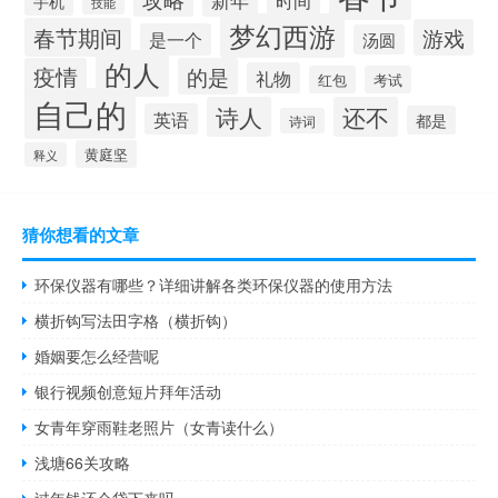
手机
技能
梦幻西游
春节期间
游戏
是一个
汤圆
的人
疫情
的是
礼物
红包
考试
自己的
诗人
还不
英语
都是
诗词
黄庭坚
释义
猜你想看的文章
环保仪器有哪些？详细讲解各类环保仪器的使用方法
横折钩写法田字格（横折钩）
婚姻要怎么经营呢
银行视频创意短片拜年活动
女青年穿雨鞋老照片（女青读什么）
浅塘66关攻略
过年钱还会贷下来吗