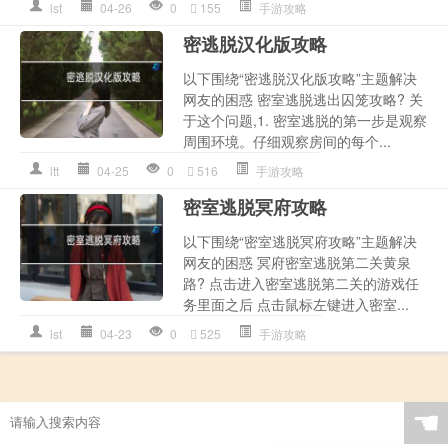
lst
04-26
0
155
手游攻略
密逃脱汉化版攻略
以下围绕“密逃脱汉化版攻略”主题解决
网友的困惑 密室逃脱逃出囚笼攻略? 关
于这个问题,1. 密室逃脱的第一步是观察
周围环境。仔细观察房间的每个...
ltt
04-25
0
516
手游攻略
密室逃脱冥府攻略
以下围绕“密室逃脱冥府攻略”主题解决
网友的困惑 冥府密室逃脱第二关黄泉
路? 点击进入密室逃脱第二关的游戏任
务里面之后 点击鼠标左键进入密室...
lst
04-23
0
525
手游攻略
☚