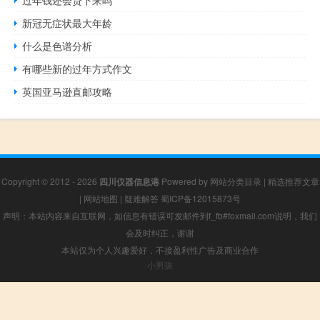
新冠无症状最大年龄
什么是色谱分析
有哪些新的过年方式作文
英国亚马逊直邮攻略
Copyright © 2012 - 2026
四川仪器信息港
Powered by
网站分类目录
|
精选推荐文章
|
网站地图
|
疑难解答
蜀ICP备12015873号
声明：本站内容来自互联网，如信息有错误可发邮件到f_fb#foxmail.com说明，我们
会及时纠正，谢谢
本站仅为个人兴趣爱好，不接盈利性广告及商业合作
小男孩