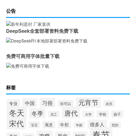
公告
DeepSeek全套部署资料免费下载
免费可商用字体批量下载
标签
元宵节
习俗
中国
专业
你可以
农历
冬天
唐代
冬季
学校
孩子
员工
大学
宋代
很多人
年初
寓意
宝宝
年龄
您的
春节
攻略
新年
时间