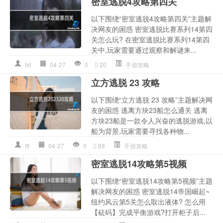
密室逃脱4攻略第四关
以下围绕“密室逃脱4攻略第四关”主题解
决网友的困惑 密室逃脱比赛系列14第四
关怎么玩? 在密室逃脱比赛系列14第四
关中,玩家需要通过观察和解谜来...
lst
04-27
0
20
手游攻略
立方逃脱 23 攻略
以下围绕“立方逃脱 23 攻略”主题解决网
友的困惑 逃离方块23船怎么通关 逃离
方块23船是一款令人兴奋的逃脱游戏,以
船为背景,玩家需要寻找各种物...
lft
04-27
0
88
手游攻略
密室逃脱14攻略第5视频
以下围绕“密室逃脱14攻略第5视频”主题
解决网友的困惑 密室逃脱14帝国崛起~
纽约风云第5关怎么取出液体? 怎么用
【砝码】完成平衡游戏?打开柜子后...