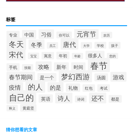
标签
元宵节
习俗
中国
专业
你可以
农历
冬天
唐代
冬季
学校
孩子
员工
大学
宋代
很多人
年初
寓意
宝宝
年龄
您的
春节
攻略
新年
时间
手机
技能
梦幻西游
春节期间
游戏
是一个
汤圆
的人
疫情
的是
礼物
红包
考试
自己的
诗人
还不
英语
都是
诗词
黄庭坚
释义
猜你想看的文章