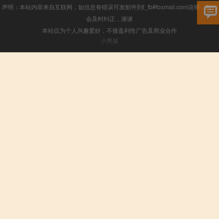
声明：本站内容来自互联网，如信息有错误可发邮件到f_fb#foxmail.com说明，我们
会及时纠正，谢谢
本站仅为个人兴趣爱好，不接盈利性广告及商业合作
小男孩