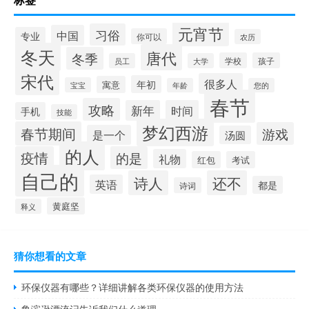
元宵节
习俗
中国
专业
你可以
农历
冬天
唐代
冬季
学校
孩子
员工
大学
宋代
很多人
年初
寓意
宝宝
年龄
您的
春节
攻略
新年
时间
手机
技能
梦幻西游
春节期间
游戏
是一个
汤圆
的人
疫情
的是
礼物
红包
考试
自己的
诗人
还不
英语
都是
诗词
黄庭坚
释义
猜你想看的文章
环保仪器有哪些？详细讲解各类环保仪器的使用方法
鲁滨逊漂流记告诉我们什么道理