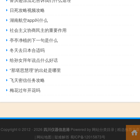
日死攻略视频攻略
湖南航空app叫什么
社会主义协商民主的重要作用
亭亭净植的下一句是什么
冬天去日本合适吗
给孙女拜年说点什么好话
“那堪思慧理”的出处是哪里
飞天密信任务攻略
梅花过年开花吗
Copyright © 2012 - 2026
四川仪器信息港
Powered by
网站分类目录
|
精选推荐文章
|
网站地图
|
疑难解答
蜀ICP备12015873号