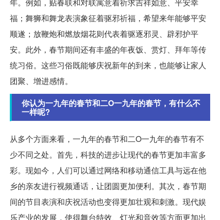
年。例如，贴春联和对联寓意着祈求吉祥如意、平安幸
福；舞狮和舞龙表演象征着驱邪祈福，希望来年能够平安
顺遂；放鞭炮和燃放烟花则代表着驱逐邪灵、辟邪护平
安。此外，春节期间还有丰盛的年夜饭、赏灯、拜年等传
统习俗。这些习俗既能够庆祝新年的到来，也能够让家人
团聚、增进感情。
你认为一九年的春节和二O一九年的春节，有什么不
一样呢?
从多个方面来看，一九年的春节和二O一九年的春节有不
少不同之处。首先，科技的进步让现代的春节更加丰富多
彩。现如今，人们可以通过网络和移动通信工具与远在他
乡的亲友进行视频通话，让团圆更加便利。其次，春节期
间的节目表演和庆祝活动也变得更加壮观和刺激。现代娱
乐产业的发展，使得舞台特效、灯光和音效等方面更加出