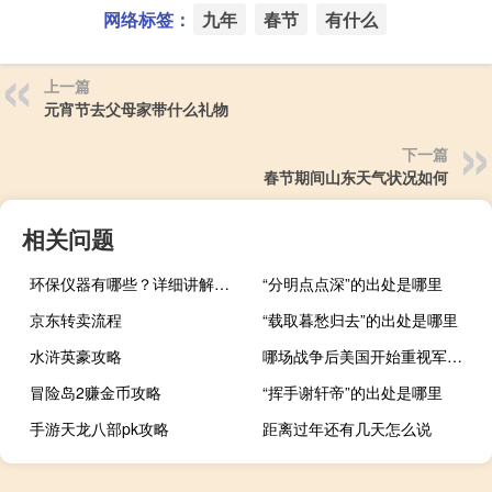
网络标签：
九年
春节
有什么
上一篇
元宵节去父母家带什么礼物
下一篇
春节期间山东天气状况如何
相关问题
环保仪器有哪些？详细讲解各类环保仪器的使用方法
“分明点点深”的出处是哪里
京东转卖流程
“载取暮愁归去”的出处是哪里
水浒英豪攻略
哪场战争后美国开始重视军事教育（美国军事教育界开始重视战争论）
冒险岛2赚金币攻略
“挥手谢轩帝”的出处是哪里
手游天龙八部pk攻略
距离过年还有几天怎么说
至强e3 1230 v2怎么样（至强E3 1230 V2配什么显卡最好）