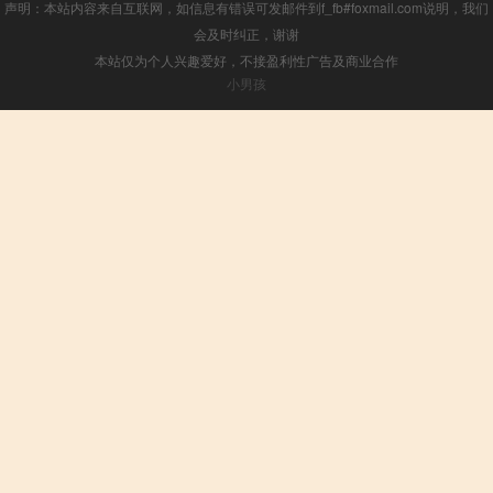
声明：本站内容来自互联网，如信息有错误可发邮件到f_fb#foxmail.com说明，我们
会及时纠正，谢谢
本站仅为个人兴趣爱好，不接盈利性广告及商业合作
小男孩