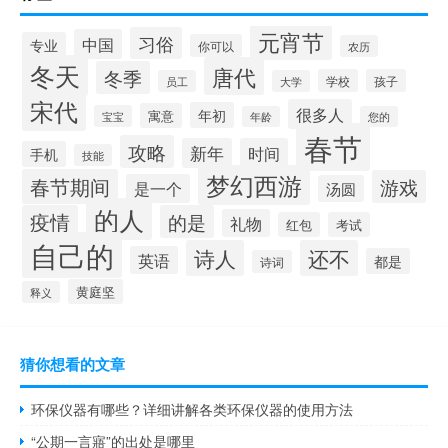
元宵节
习俗
中国
专业
你可以
农历
冬天
唐代
冬季
学校
孩子
员工
大学
宋代
很多人
年初
寓意
宝宝
年龄
您的
春节
攻略
新年
时间
手机
技能
梦幻西游
春节期间
游戏
是一个
汤圆
的人
疫情
的是
礼物
红包
考试
自己的
诗人
还不
英语
都是
诗词
黄庭坚
释义
猜你想看的文章
环保仪器有哪些？详细讲解各类环保仪器的使用方法
“公期一言寤”的出处是哪里