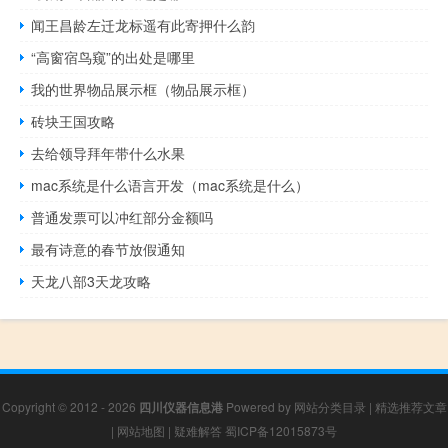
闻王昌龄左迁龙标遥有此寄押什么韵
“高窗宿鸟窥”的出处是哪里
我的世界物品展示框（物品展示框）
砖块王国攻略
去给领导拜年带什么水果
mac系统是什么语言开发（mac系统是什么）
普通发票可以冲红部分金额吗
最有诗意的春节放假通知
天龙八部3天龙攻略
Copyright © 2012 - 2026
四川仪器信息港
Powered by
网站分类目录
|
精选推荐文章
|
网站地图
|
疑难解答
蜀ICP备12015873号