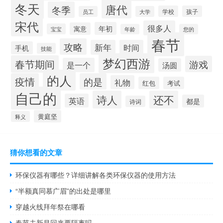
冬天
唐代
冬季
学校
孩子
员工
大学
宋代
很多人
年初
寓意
宝宝
年龄
您的
春节
攻略
新年
时间
手机
技能
梦幻西游
春节期间
游戏
是一个
汤圆
的人
疫情
的是
礼物
红包
考试
自己的
诗人
还不
英语
都是
诗词
黄庭坚
释义
猜你想看的文章
环保仪器有哪些？详细讲解各类环保仪器的使用方法
“半额真同慕广眉”的出处是哪里
穿越火线拜年祭在哪看
春节去新昌回来要隔离吗