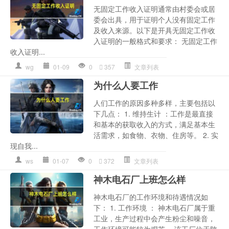
无固定工作收入证明通常由村委会或居
委会出具，用于证明个人没有固定工作
及收入来源。以下是开具无固定工作收
入证明的一般格式和要求： 无固定工作
收入证明...
wg
01-09
0
357
文章列表
为什么人要工作
人们工作的原因多种多样，主要包括以
下几点： 1. 维持生计 ：工作是最直接
和基本的获取收入的方式，满足基本生
活需求，如食物、衣物、住房等。 2. 实
现自我...
ws
01-07
0
372
文章列表
神木电石厂上班怎么样
神木电石厂的工作环境和待遇情况如
下： 1. 工作环境 ： 神木电石厂属于重
工业，生产过程中会产生粉尘和噪音，
工作环境可能较为艰苦。 该工厂位于陕