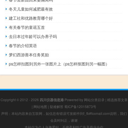
冬天儿童如何减肥最有效
建工社和优路教育哪个好
有关春节的童谣五首
去日本过年龄可以办养子吗
春节的介绍英语
梦幻西游善本任务奖励
ps怎样扣图到另外一张图片上（ps怎样抠图到另一幅图）
Copyright © 2012 - 2026
四川仪器信息港
Powered by
网站分类目录
|
精选推荐文章
|
网站地图
|
疑难解答
蜀ICP备12015873号
声明：本站内容来自互联网，如信息有错误可发邮件到f_fb#foxmail.com说明，我们
会及时纠正，谢谢
本站仅为个人兴趣爱好，不接盈利性广告及商业合作