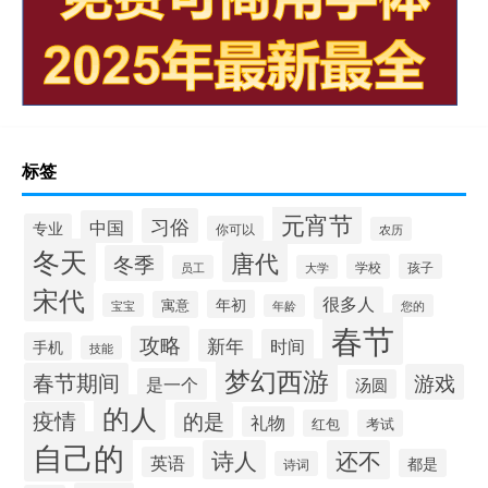
标签
元宵节
习俗
中国
专业
你可以
农历
冬天
唐代
冬季
学校
孩子
员工
大学
宋代
很多人
年初
寓意
宝宝
年龄
您的
春节
攻略
新年
时间
手机
技能
梦幻西游
春节期间
游戏
是一个
汤圆
的人
疫情
的是
礼物
红包
考试
自己的
诗人
还不
英语
都是
诗词