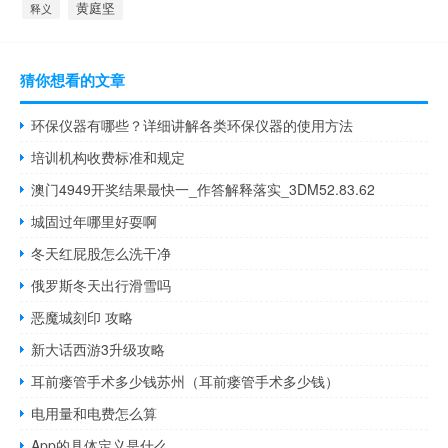
黄庭坚
释义
猜你想看的文章
环保仪器有哪些？详细讲解各类环保仪器的使用方法
培训机构收费标准和规定
澳门4949开奖结果最快一_作答解释落实_3DM52.83.62
城固过年哪里好耍啊
冬天红屁股怎么洗干净
俄罗斯冬天出行滑雪吗
恶魔城刻印 攻略
新大话西游3升级攻略
耳前瘘管手术多少钱苏州（耳前瘘管手术多少钱）
电用量和电费怎么算
App的具体定义是什么