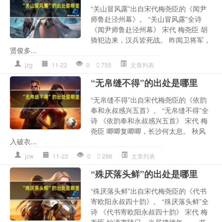
“关山冒风露”出自宋代梅尧臣的《闻尹
师鲁赴泾州幕》。 “关山冒风露”全诗
《闻尹师鲁赴泾州幕》 宋代 梅尧臣 胡
骑犯边来，汉兵皆死战。 昨闻卫将军，
贤俊多...
jzg
11-22
0
755
文章列表
“无帛缝不得”的出处是哪里
“无帛缝不得”出自宋代梅尧臣的《依韵
奉和永叔感兴五首》。 “无帛缝不得”全
诗 《依韵奉和永叔感兴五首》 宋代 梅
尧臣 唧唧复唧唧，长沙何太息。 秋风
入破衣...
jzw
11-22
0
286
文章列表
“殊厌落头鲜”的出处是哪里
“殊厌落头鲜”出自宋代梅尧臣的《代书
寄欧阳永叔四十韵》。 “殊厌落头鲜”全
诗 《代书寄欧阳永叔四十韵》 宋代 梅
尧臣 始谪夷陵日，当居建德年。 一书