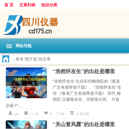
首 页
文章列表
知识分类
网站导航
>
有关“国子监”的文章
“浩然怀友生”的出处是哪里
“浩然怀友生”出自宋代梅尧臣的《夜直
广文有感寄曾子固》。 “浩然怀友生”全
诗 《夜直广文有感寄曾子固》 宋代 梅
尧臣 日暮蛛丝动，月暗萤火明。 方兹
步庭户...
jzh
11-22
0
744
文章列表
“关山冒风露”的出处是哪里