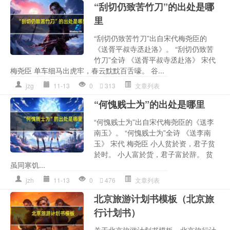
“刮切仍致苦竹刀”的出处是哪
里
“刮切仍致苦竹刀”出自宋代梅尧臣的
《送胥平叔寺丞赴洛》。 “刮切仍致苦
竹刀”全诗 《送胥平叔寺丞赴洛》 宋代
梅尧臣 单车细马出虎牢，春云黕黕百舌嚎。 谷...
jzg
11-13
0
313
文章列表
“何愧贱士为”的出处是哪里
“何愧贱士为”出自宋代梅尧臣的《送李
南玉》。 “何愧贱士为”全诗 《送李南
玉》 宋代 梅尧臣 小人贫於资，君子贫
於时。 小人富於货，君子富於辞。 贫
虽同寒饥...
jzh
11-13
0
476
文章列表
北京旅游计划书模板（北京旅
行计划书）
关于北京旅游计划书模板，北京旅行计