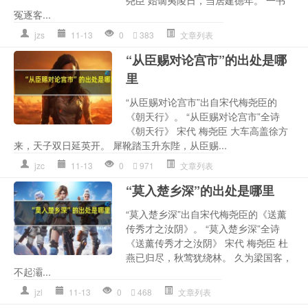
冤逐客...
jzs
11-13
0
383
文章列表
“从臣赐对论宫市”的出处是哪
里
“从臣赐对论宫市”出自宋代梅尧臣的
《朝天行》。 “从臣赐对论宫市”全诗
《朝天行》 宋代 梅尧臣 大车高盖徐方
来，天子双日延英开。 犀靴踏玉升东陛，从臣赐...
jzc
11-13
0
971
文章列表
“莫入楚乡深”的出处是哪里
“莫入楚乡深”出自宋代梅尧臣的《送薰
传秀才之汝阴》。 “莫入楚乡深”全诗
《送薰传秀才之汝阴》 宋代 梅尧臣 杜
燕已归尽，秋莺犹绕林。 久为梁国客，
不起灞...
jzl
11-13
0
468
文章列表