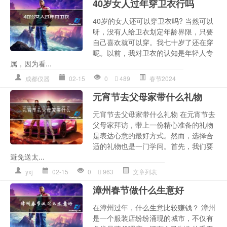
40岁女人过年穿卫衣行吗
40岁的女人还可以穿卫衣吗? 当然可以
呀，没有人给卫衣划定年龄界限，只要
自己喜欢就可以穿。我七十岁了还在穿
呢。以前，我对卫衣的认知是年轻人专
属，因为看...
成都仪器
02-15
0
489
春节2024
元宵节去父母家带什么礼物
元宵节去父母家带什么礼物 在元宵节去
父母家拜访，带上一份精心准备的礼物
是表达心意的最好方式。然而，选择合
适的礼物也是一门学问。首先，我们要
避免送太...
yxj
02-15
0
963
文章列表
漳州春节做什么生意好
在漳州过年，什么生意比较赚钱？ 漳州
是一个服装店纷纷涌现的城市，不仅有