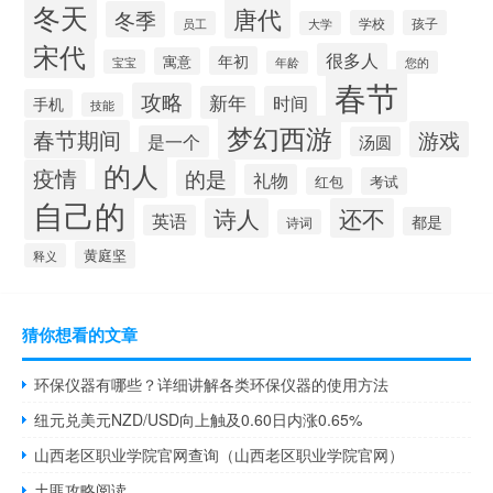
冬天
唐代
冬季
学校
孩子
员工
大学
宋代
很多人
年初
寓意
宝宝
年龄
您的
春节
攻略
新年
时间
手机
技能
梦幻西游
春节期间
游戏
是一个
汤圆
的人
疫情
的是
礼物
红包
考试
自己的
诗人
还不
英语
都是
诗词
黄庭坚
释义
猜你想看的文章
环保仪器有哪些？详细讲解各类环保仪器的使用方法
纽元兑美元NZD/USD向上触及0.60日内涨0.65%
山西老区职业学院官网查询（山西老区职业学院官网）
土匪攻略阅读