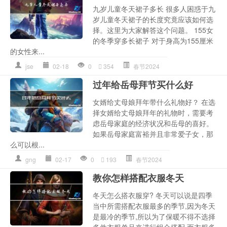
九岁儿童冬天裙子多长 很多人困惑于九
岁儿童冬天裙子的长度究竟应该如何选
择。这里为大家解答这个问题。 155女
的冬季穿多长裙子 对于身高为155厘米
的女性来...
jse
02-18
0
354
春节2024
过年给岳母拜节买什么好
女婿给丈母娘拜年带什么礼物好？ 在选
择女婿给丈母娘拜年的礼物时，需要考
虑岳母家庭的经济状况和岳母的喜好。
如果岳母家庭富裕并且非常爱子女，那
么可以根...
gng
02-17
0
193
春节2024
教你怎样搭配衣服冬天
冬天怎么搭衣服穿? 冬天可以说是四季
当中所需搭配衣服最多的季节,因为冬天
是最冷的季节,所以为了保暖不得不选择
多件衣服单品来进行组合搭配,而衣服多