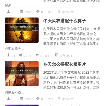
起来......
jnz
02-16
0
946
春节2024
冬天风衣搭配什么裤子
冬天风衣里面穿什么保暖又时尚？ 冬天
风衣是时尚男女们经常选择的外套之
一，那么在风衣里面应该如何穿搭才能
既保暖又时尚呢？我们可以选择羊毛衫
或毛衣作为...
dtf
02-16
0
31
春节2024
冬天怎么搭配衣服图片
2022年流行冬季穿衣搭配 2022年冬季
流行搭配风格多种多样。根据最新潮流
趋势，我们可以看到在寒冷的冬季，轻
薄款的羽绒服成为一种流行选择。这款
羽绒服不仅...
dtz
02-16
0
262
春节2024