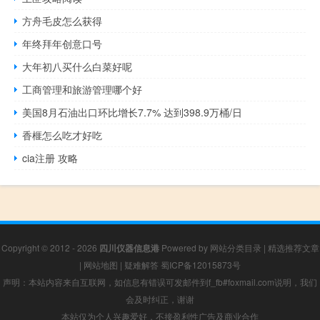
方舟毛皮怎么获得
年终拜年创意口号
大年初八买什么白菜好呢
工商管理和旅游管理哪个好
美国8月石油出口环比增长7.7% 达到398.9万桶/日
香榧怎么吃才好吃
cia注册 攻略
Copyright © 2012 - 2026
四川仪器信息港
Powered by
网站分类目录
|
精选推荐文章
|
网站地图
|
疑难解答
蜀ICP备12015873号
声明：本站内容来自互联网，如信息有错误可发邮件到f_fb#foxmail.com说明，我们
会及时纠正，谢谢
本站仅为个人兴趣爱好，不接盈利性广告及商业合作