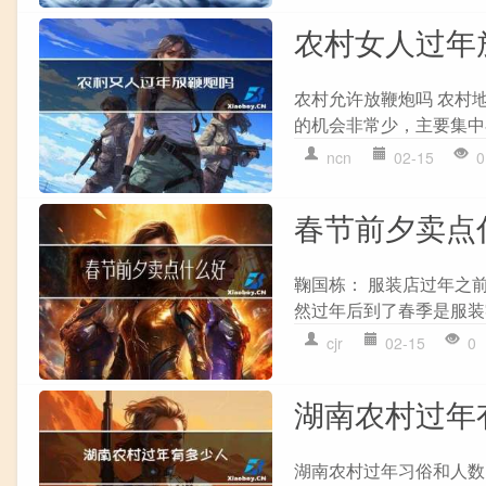
农村女人过年
农村允许放鞭炮吗 农村
的机会非常少，主要集中在
ncn
02-15
0
春节前夕卖点
鞠国栋： 服装店过年之
然过年后到了春季是服装
cjr
02-15
0
湖南农村过年
湖南农村过年习俗和人数