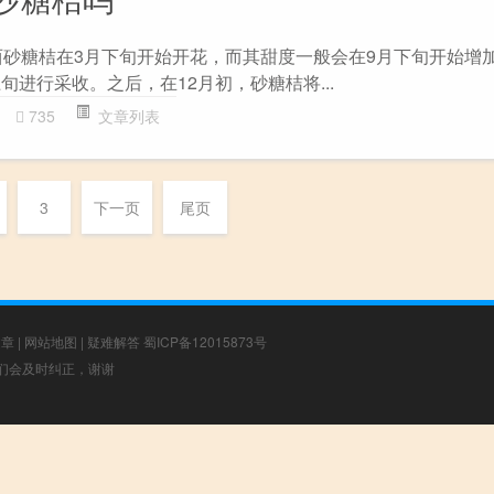
西砂糖桔在3月下旬开始开花，而其甜度一般会在9月下旬开始增加
旬进行采收。之后，在12月初，砂糖桔将...
735
文章列表
3
下一页
尾页
文章
|
网站地图
|
疑难解答
蜀ICP备12015873号
，我们会及时纠正，谢谢