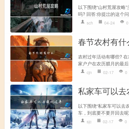
以下围绕“山村荒屋攻略
吗? 回答:你提岀的这个问
sch
04-24
0
春节农村有什
农村过年活动有哪些? 
家户户在农历腊月的最后
cjn
02-17
0
私家车可以去
以下围绕“私家车可以去
车，到底要不要开回去呢?
sjc
02-17
0