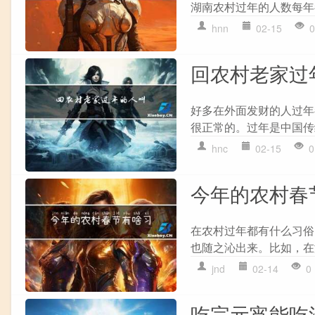
湖南农村过年的人数每年都
hnn
02-15
0
回农村老家过
好多在外面发财的人过年
很正常的。过年是中国传
hnc
02-15
0
今年的农村春
在农村过年都有什么习俗
也随之沁出来。比如，在
jnd
02-14
0
吃完元宵能吃