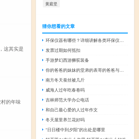
黄庭坚
猜你想看的文章
环保仪器有哪些？详细讲解各类环保仪器的使用方法
，这其实是
发票过期如何抵扣
手游梦幻西游狮驼装备
你的爸爸的妹妹的堂弟的表哥的爸爸与你叔叔的儿子的嫂子是什么关系
南方冬天蚕丝被几斤
威海人过年吃春卷吗
吉林师范大学办公电话
农村的年味
和自己最心爱的人过年作文
冬天屋里养兰花好吗
“日日楼中到夕阳”的出处是哪里