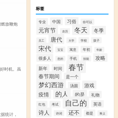
标签
习俗
中国
专业
你可以
间燃放鞭炮
冬天
元宵节
冬季
农历
唐代
学校
孩子
员工
大学
宋代
年初
寓意
宝宝
年龄
攻略
很多人
手机
技能
您的
春节
新年
时间
的好时机。虽
春节期间
是一个
梦幻西游
游戏
汤圆
的人
疫情
的是
礼物
自己的
英语
红包
考试
诗人
还不
都是
诗词
释义
数据统计，