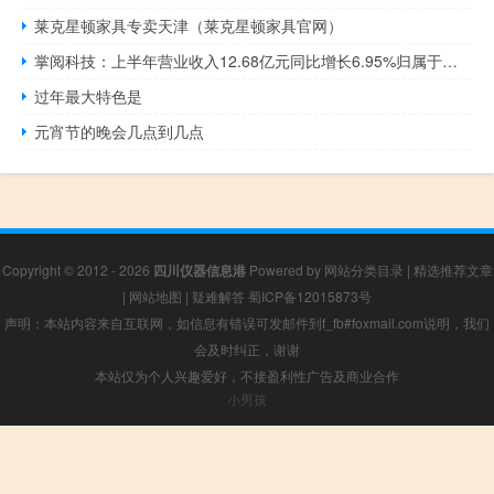
莱克星顿家具专卖天津（莱克星顿家具官网）
掌阅科技：上半年营业收入12.68亿元同比增长6.95%归属于上市公司股东的净利润3824.8万元同比减少3.70%
过年最大特色是
元宵节的晚会几点到几点
Copyright © 2012 - 2026
四川仪器信息港
Powered by
网站分类目录
|
精选推荐文章
|
网站地图
|
疑难解答
蜀ICP备12015873号
声明：本站内容来自互联网，如信息有错误可发邮件到f_fb#foxmail.com说明，我们
会及时纠正，谢谢
本站仅为个人兴趣爱好，不接盈利性广告及商业合作
小男孩