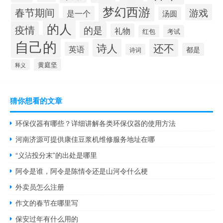
梦幻西游
春节期间
游戏
是一个
汤圆
的人
疫情
的是
礼物
红包
考试
自己的
诗人
还不
英语
都是
诗词
黄庭坚
释义
猜你想看的文章
环保仪器有哪些？详细讲解各类环保仪器的使用方法
河南济源可提供康佳豆浆机维修服务地址在哪
“义沾投分末”的出处是哪里
阿令是谁，阿令是陈情令还是山河令什么梗
外卖员怎么注册
作文的春节在哪里写
保安过年有什么用的