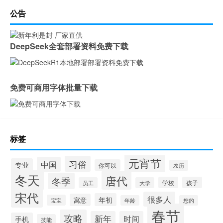
公告
DeepSeek全套部署资料免费下载
免费可商用字体批量下载
标签
元宵节
习俗
中国
专业
你可以
农历
冬天
唐代
冬季
学校
孩子
员工
大学
宋代
很多人
年初
寓意
宝宝
年龄
您的
春节
攻略
新年
时间
手机
技能