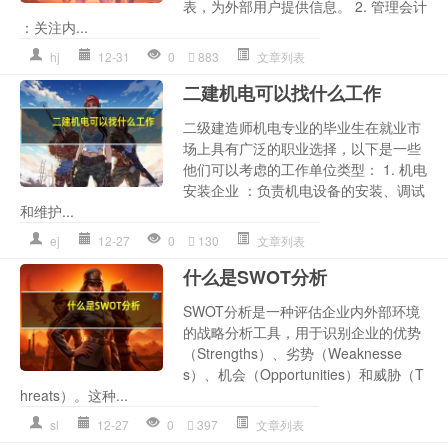
表，为外部用户提供信息。 2. 管理会计
：关注内...
hj
12-31
0
883
文章列表
二建机电可以找什么工作
二级建造师机电专业的毕业生在就业市
场上具有广泛的职业选择，以下是一些
他们可以考虑的工作单位类型： 1. 机电
安装企业 ：负责机电设备的安装、调试
和维护...
ej
12-27
0
130
文章列表
什么是SWOT分析
SWOT分析是一种评估企业内外部环境
的战略分析工具，用于识别企业的优势
（Strengths）、劣势（Weaknesse
s）、机会（Opportunities）和威胁（T
hreats）。这种...
sl
12-27
0
397
文章列表