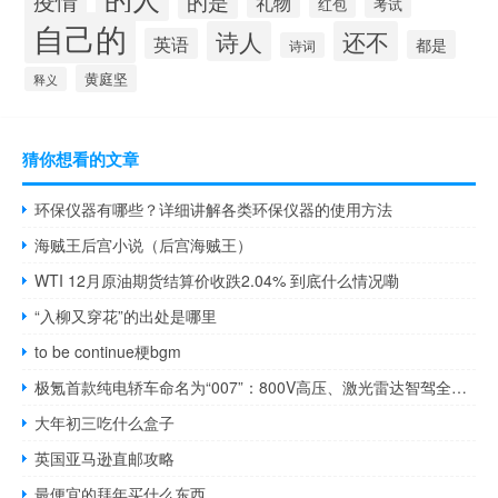
疫情
的是
礼物
红包
考试
自己的
诗人
还不
英语
都是
诗词
黄庭坚
释义
猜你想看的文章
环保仪器有哪些？详细讲解各类环保仪器的使用方法
海贼王后宫小说（后宫海贼王）
WTI 12月原油期货结算价收跌2.04% 到底什么情况嘞
“入柳又穿花”的出处是哪里
to be continue梗bgm
极氪首款纯电轿车命名为“007”：800V高压、激光雷达智驾全上车
大年初三吃什么盒子
英国亚马逊直邮攻略
最便宜的拜年买什么东西