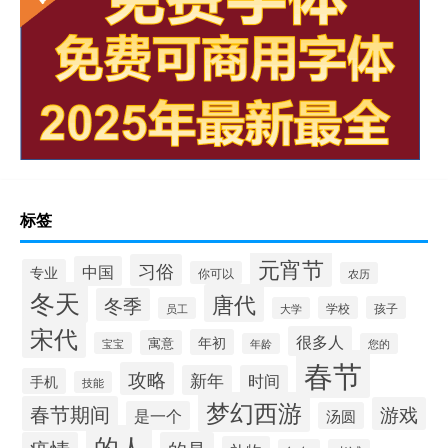
标签
元宵节
习俗
中国
专业
你可以
农历
冬天
唐代
冬季
学校
孩子
员工
大学
宋代
很多人
年初
寓意
宝宝
年龄
您的
春节
攻略
新年
时间
手机
技能
梦幻西游
春节期间
游戏
是一个
汤圆
的人