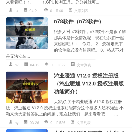
来看看吧！ 1、 1.CPU检测工具。分分钟就可...
sx
04-21
0
46
文章列表
n78软件（n72软件）
很多人对n78软件，n72软件不是很了解
那具体是什么情况呢，现在让我们一起
来瞧瞧吧！ 1、你好。 2、您确定您下
的软件格式没有错误吧。 3、格式不对
是无法安装...
n7
04-12
0
327
文章列表
鸿业暖通 V12.0 授权注册版
（鸿业暖通 V12.0 授权注册版
功能简介）
大家好,关于鸿业暖通 V12.0 授权注册
版，鸿业暖通 V12.0 授权注册版功能简介这个很多人还不知道,小
勒来为大家解答以上的问题，现在让我们一起来看看吧！ ...
hy
03-26
0
526
文章列表