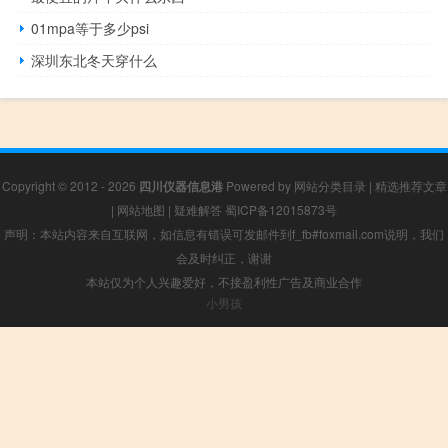
01mpa等于多少psi
深圳东北冬天穿什么
Copyright © 2012 - 2026
四川仪器信息港
Powered by
网站分类目录
|
精选推荐文章
|
网站地图
|
疑难解答
蜀ICP备12015873号
声明：本站内容来自互联网，如信息有错误可发邮件到f_fb#foxmail.com说明，我们
会及时纠正，谢谢
本站仅为个人兴趣爱好，不接盈利性广告及商业合作
小男孩