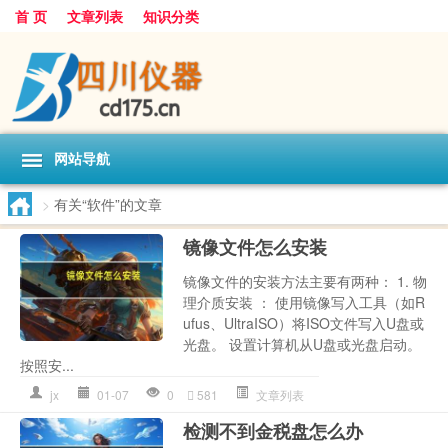
首 页
文章列表
知识分类
网站导航
>
有关“软件”的文章
镜像文件怎么安装
镜像文件的安装方法主要有两种： 1. 物
理介质安装 ： 使用镜像写入工具（如R
ufus、UltraISO）将ISO文件写入U盘或
光盘。 设置计算机从U盘或光盘启动。
按照安...
jx
01-07
0
581
文章列表
检测不到金税盘怎么办