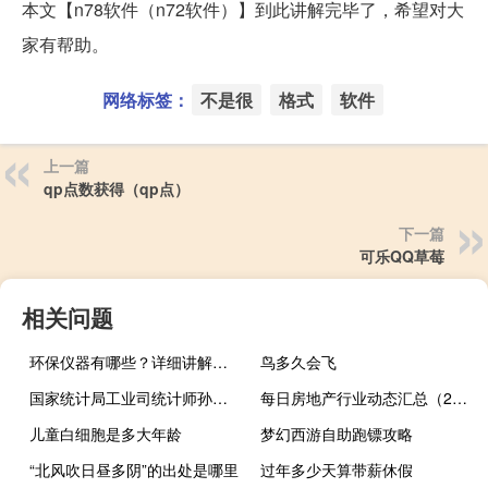
本文【n78软件（n72软件）】到此讲解完毕了，希望对大
家有帮助。
网络标签：
不是很
格式
软件
上一篇
qp点数获得（qp点）
下一篇
可乐QQ草莓
相关问题
环保仪器有哪些？详细讲解各类环保仪器的使用方法
鸟多久会飞
国家统计局工业司统计师孙晓：1-7月电气水行业利润增长加快
每日房地产行业动态汇总（2023-08-15）
儿童白细胞是多大年龄
梦幻西游自助跑镖攻略
“北风吹日昼多阴”的出处是哪里
过年多少天算带薪休假