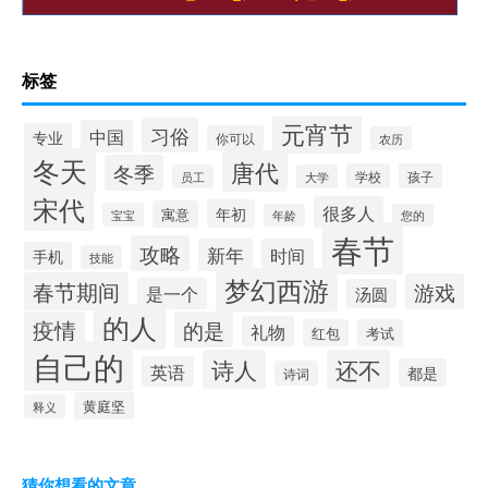
标签
元宵节
习俗
中国
专业
你可以
农历
冬天
唐代
冬季
学校
孩子
员工
大学
宋代
很多人
年初
寓意
宝宝
年龄
您的
春节
攻略
新年
时间
手机
技能
梦幻西游
春节期间
游戏
是一个
汤圆
的人
疫情
的是
礼物
红包
考试
自己的
诗人
还不
英语
都是
诗词
黄庭坚
释义
猜你想看的文章