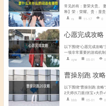
常见的有：妻荣夫贵。 妻
释】荣：荣耀。贵：显贵。
rs
11-17
0
心愿完成攻略
以下围绕“心愿完成攻略
一项非常重要的游戏机制,
xyw
05-01
0
曹操别跑 攻略
以下围绕“曹操别跑 攻略
2天师(5刀盾)张宝+大乔+张
bbb
05-01
0