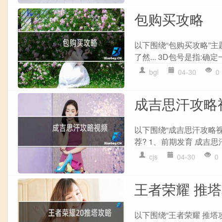
包购买攻略
以下围绕“包购买攻略”主
了然... 3D包号是指:确
bgl
04-30
0
成吉思汗攻略
以下围绕“成吉思汗攻略
荐? 1、前期发育 成吉思
cjs
04-30
0
王者荣耀 推
以下围绕“王者荣耀 推塔