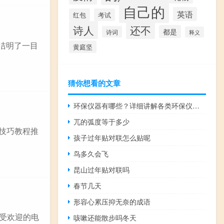
自己的
英语
红包
考试
诗人
还不
都是
诗词
释义
简洁明了一目
黄庭坚
猜你想看的文章
环保仪器有哪些？详细讲解各类环保仪器的使用方法
兀的弧度等于多少
略技巧教程推
孩子过年贴对联怎么贴呢
鸟多久会飞
昆山过年贴对联吗
春节几天
形容心累压抑无奈的成语
常受欢迎的电
咳嗽还能散步吗冬天