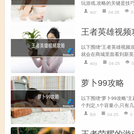
玩游戏,攻略的关键是技巧和
wzr
04-28
0
王者英雄视频
以下围绕“王者英雄视频
就会在商城里面看到新英雄
wzy
04-25
0
萝卜99攻略
以下围绕“萝卜99攻略”
个判定,1个容量小,只有几
lb9
04-25
0
王者荣耀的游