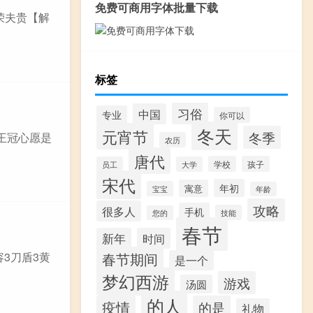
免费可商用字体批量下载
荣夫贵【解
标签
习俗
中国
专业
你可以
冬天
元宵节
冬季
王冠心愿是
农历
唐代
学校
孩子
员工
大学
宋代
年初
寓意
宝宝
年龄
攻略
很多人
手机
技能
您的
春节
新年
时间
容3刀盾3黄
春节期间
是一个
梦幻西游
游戏
汤圆
的人
疫情
的是
礼物