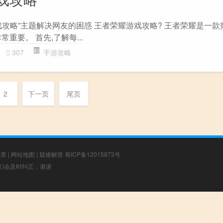
戏攻略”主题解决网友的困惑 王者荣耀游戏攻略? 王者荣耀是一款
重要。 首先,了解每...
307
手游攻略
2
下一页
尾页
文章
|
网站地图
|
疑难解答
蜀ICP备12015873号
，我们会及时纠正，谢谢