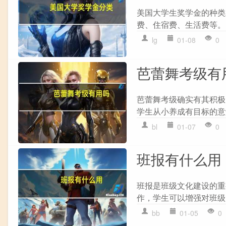
美国大学生奖学金的种类主要
费、住宿费、生活费等。 
lg
01-08
0
芭蕾舞考级有
芭蕾舞考级确实有其积极的
学生从小养成有目标的意
bl
01-07
0
班报有什么用
班报是班级文化建设的重
作，学生可以增强对班级的归
bb
01-05
0