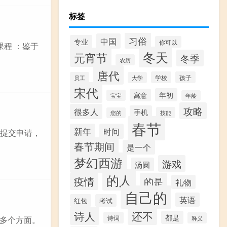
标签
习俗
中国
专业
你可以
课程 ：鉴于
冬天
元宵节
冬季
农历
唐代
学校
孩子
员工
大学
宋代
年初
寓意
宝宝
年龄
攻略
很多人
手机
技能
您的
春节
新年
时间
学提交申请，
春节期间
是一个
梦幻西游
游戏
汤圆
的人
疫情
的是
礼物
自己的
英语
红包
考试
诗人
还不
都是
诗词
释义
多个方面。