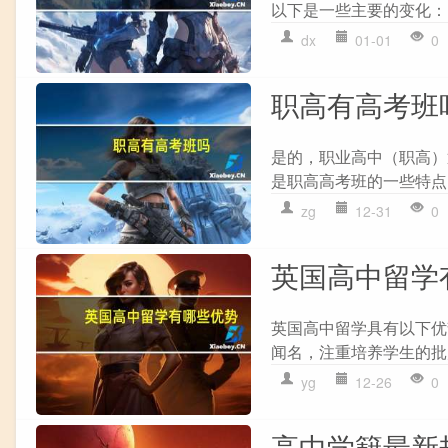
以下是一些主要的变化： 
dx
01-01
0
职高有高考班
是的，职业高中（职高）
是职高高考班的一些特点： 
zg
12-31
0
英国高中留学
英国高中留学具有以下优
闻名，注重培养学生的批
yg
12-26
0
高中学籍最新