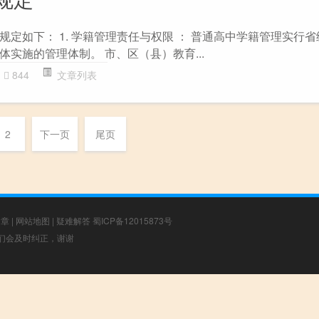
定如下： 1. 学籍管理责任与权限 ： 普通高中学籍管理实行
实施的管理体制。 市、区（县）教育...
844
文章列表
2
下一页
尾页
文章
|
网站地图
|
疑难解答
蜀ICP备12015873号
，我们会及时纠正，谢谢