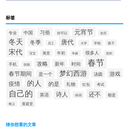
标签
元宵节
习俗
中国
专业
你可以
农历
冬天
唐代
冬季
学校
孩子
员工
大学
宋代
很多人
年初
寓意
宝宝
年龄
您的
春节
攻略
新年
时间
手机
技能
梦幻西游
春节期间
游戏
是一个
汤圆
的人
疫情
的是
礼物
红包
考试
自己的
诗人
还不
英语
都是
诗词
黄庭坚
释义
猜你想看的文章