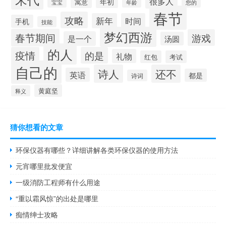
很多人
年初
寓意
宝宝
年龄
您的
春节
攻略
新年
时间
手机
技能
梦幻西游
春节期间
游戏
是一个
汤圆
的人
疫情
的是
礼物
红包
考试
自己的
诗人
还不
英语
都是
诗词
黄庭坚
释义
猜你想看的文章
环保仪器有哪些？详细讲解各类环保仪器的使用方法
元宵哪里批发便宜
一级消防工程师有什么用途
“重以霜风惊”的出处是哪里
痴情绅士攻略