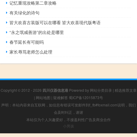
记忆重现攻略第二章攻略
有关绿化的诗句
皆大欢喜古装版可以在哪看 皆大欢喜现代版粤语
“永之氓咸善游”的出处是哪里
春节延长有可能吗
家长辱骂老师怎么处理
Copyright © 2012 - 2026
四川仪器信息港
Powered by
网站分类目录
|
精选推荐文章
|
网站地图
|
疑难解答
蜀ICP备12015873号
声明：本站内容来自互联网，如信息有错误可发邮件到f_fb#foxmail.com说明，我们
会及时纠正，谢谢
本站仅为个人兴趣爱好，不接盈利性广告及商业合作
小男孩