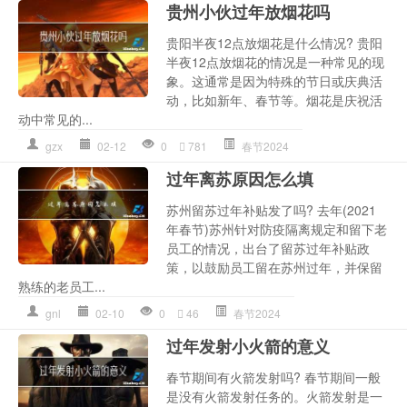
贵州小伙过年放烟花吗
贵阳半夜12点放烟花是什么情况? 贵阳
半夜12点放烟花的情况是一种常见的现
象。这通常是因为特殊的节日或庆典活
动，比如新年、春节等。烟花是庆祝活
动中常见的...
gzx
02-12
0
781
春节2024
过年离苏原因怎么填
苏州留苏过年补贴发了吗? 去年(2021
年春节)苏州针对防疫隔离规定和留下老
员工的情况，出台了留苏过年补贴政
策，以鼓励员工留在苏州过年，并保留
熟练的老员工...
gnl
02-10
0
46
春节2024
过年发射小火箭的意义
春节期间有火箭发射吗? 春节期间一般
是没有火箭发射任务的。火箭发射是一