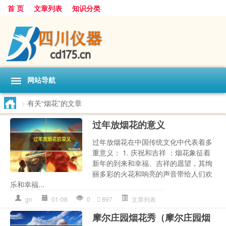
首 页
文章列表
知识分类
网站导航
>
有关“烟花”的文章
过年放烟花的意义
过年放烟花在中国传统文化中代表着多
重意义： 1. 庆祝和吉祥 ：烟花象征着
新年的到来和幸福、吉祥的愿望，其绚
丽多彩的火花和响亮的声音带给人们欢
乐和幸福...
gn
01-08
0
897
文章列表
摩尔庄园烟花秀（摩尔庄园烟