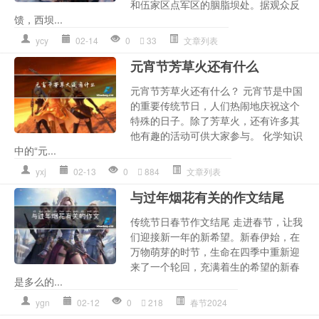
和伍家区点军区的胭脂坝处。据观众反
馈，西坝...
ycy
02-14
0
33
文章列表
元宵节芳草火还有什么
元宵节芳草火还有什么？ 元宵节是中国
的重要传统节日，人们热闹地庆祝这个
特殊的日子。除了芳草火，还有许多其
他有趣的活动可供大家参与。 化学知识
中的“元...
yxj
02-13
0
884
文章列表
与过年烟花有关的作文结尾
传统节日春节作文结尾 走进春节，让我
们迎接新一年的新希望。新春伊始，在
万物萌芽的时节，生命在四季中重新迎
来了一个轮回，充满着生的希望的新春
是多么的...
ygn
02-12
0
218
春节2024