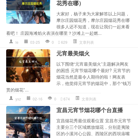
花秀在哪）
大家好，杨子来为大家解答以上问题，
摩尔庄园烟花秀，摩尔庄园烟花秀在哪
很多人还不知道，现在让我们一起来看
看吧！ 庄园海滩焰火表演在哪里？沙滩上一起燃...
le
03-25
0
629
文章列表
元宵最美烟火
以下围绕“元宵最美烟火”主题解决网友
的困惑 元宵节烟花哪个最好? 元宵节的
烟花当然是最令人期待的啦！网友表
示，他觉得元宵节的烟花中，那个“钱万
贯的烟花”...
yxz
02-16
0
674
文章列表
宜昌元宵节烟花哪个台直播
宜昌烟花秀最佳观看位置 宜昌市元宵节
主要分三个区域燃放烟花，分别是夷陵
区的小溪河心公园、西陵区的西坝庙嘴