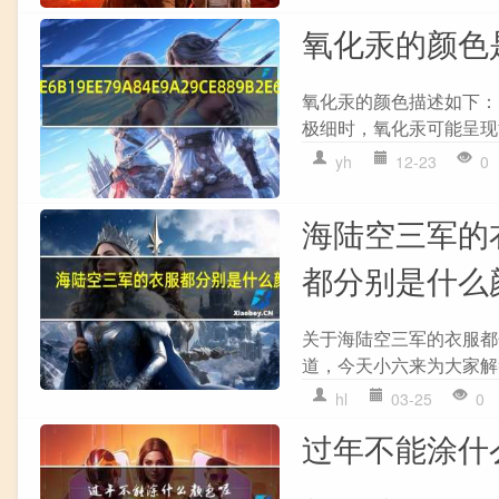
氧化汞的颜色
氧化汞的颜色描述如下：
极细时，氧化汞可能呈现黄
yh
12-23
0
海陆空三军的
都分别是什么
关于海陆空三军的衣服都
道，今天小六来为大家解
hl
03-25
0
过年不能涂什