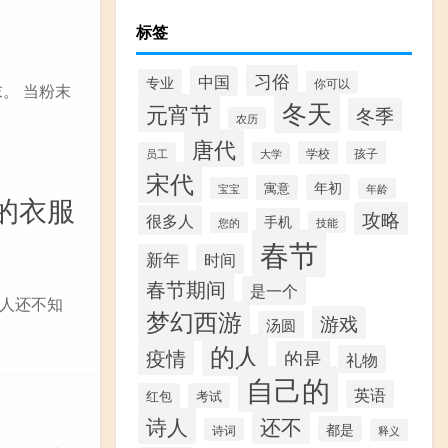
标签
习俗
中国
专业
你可以
。 当粉末
冬天
元宵节
冬季
农历
唐代
学校
孩子
员工
大学
宋代
年初
寓意
宝宝
年龄
的衣服
攻略
很多人
手机
技能
您的
春节
新年
时间
春节期间
是一个
人还不知
梦幻西游
游戏
汤圆
的人
疫情
的是
礼物
自己的
英语
红包
考试
诗人
还不
都是
诗词
释义