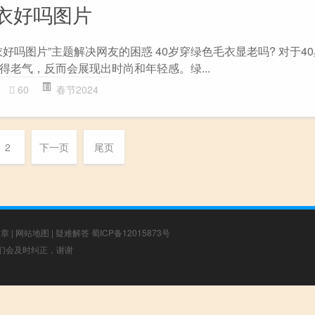
衣好吗图片
好吗图片”主题解决网友的困惑 40岁穿绿色毛衣显老吗? 对于4
得老气，反而会展现出时尚和年轻感。绿...
60
春节2024
2
下一页
尾页
文章
|
网站地图
|
疑难解答
蜀ICP备12015873号
，我们会及时纠正，谢谢