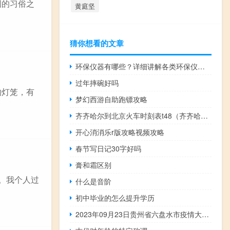
国的习俗之
黄庭坚
猜你想看的文章
环保仪器有哪些？详细讲解各类环保仪器的使用方法
过年摔碗好吗
的灯笼，有
梦幻西游自助跑镖攻略
齐齐哈尔到北京火车时刻表t48（齐齐哈尔到北京火车时刻表）
开心消消乐r版攻略视频攻略
春节写日记30字好吗
膏和霜区别
。我个人过
什么是音阶
初中毕业的怎么提升学历
2023年09月23日贵州省六盘水市疫情大数据-今日/今天疫情全网搜索最新实时消息动态情况通知播报