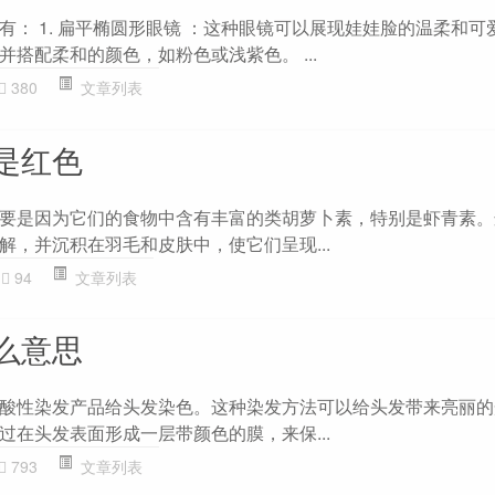
有： 1. 扁平椭圆形眼镜 ：这种眼镜可以展现娃娃脸的温柔和可
搭配柔和的颜色，如粉色或浅紫色。 ...
380
文章列表
是红色
要是因为它们的食物中含有丰富的类胡萝卜素，特别是虾青素。
解，并沉积在羽毛和皮肤中，使它们呈现...
94
文章列表
么意思
酸性染发产品给头发染色。这种染发方法可以给头发带来亮丽的
过在头发表面形成一层带颜色的膜，来保...
793
文章列表