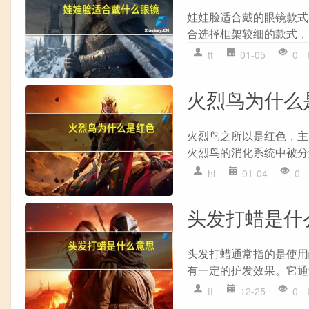
娃娃脸适合戴的眼镜款式
合选择框架较细的款式，并
tt
01-05
0
火烈鸟为什么
火烈鸟之所以是红色，主
火烈鸟的消化系统中被分
hl
01-04
0
头发打蜡是什
头发打蜡通常指的是使用
有一定的护发效果。它通
tf
12-25
0