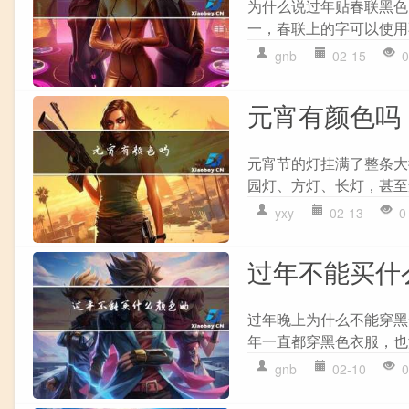
为什么说过年贴春联黑色
一，春联上的字可以使用
gnb
02-15
0
元宵有颜色吗
元宵节的灯挂满了整条大
园灯、方灯、长灯，甚至
yxy
02-13
0
过年不能买什
过年晚上为什么不能穿黑
年一直都穿黑色衣服，也
gnb
02-10
0