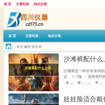
首 页
文章列表
知识分类
首 页
文章列表
知识分类
>
有关“颜色”的文章
沙滩裤配什么
沙滩裤是一种非常休闲的
议： 1. T恤 ： 选择
st
01-08
0
娃娃脸适合戴