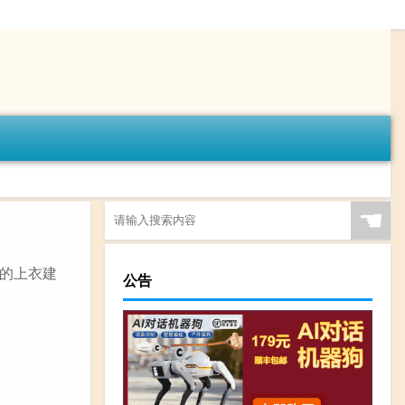
☚
的上衣建
公告