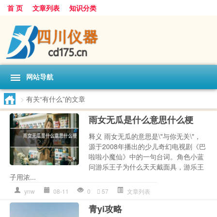
首 页
文章列表
知识分类
网站导航
>
有关“有什么”的文章
雨女无瓜是什么意思什么梗
释义 雨女无瓜的意思是\"与你无关\"，
源于2008年播出的少儿奇幻电视剧《巴
啦啦小魔仙》中的一句台词。角色小蓝
问游乐王子为什么天天戴面具，游乐王
子用浓...
ynw
08-11
0
57
文章列表
青yi攻略