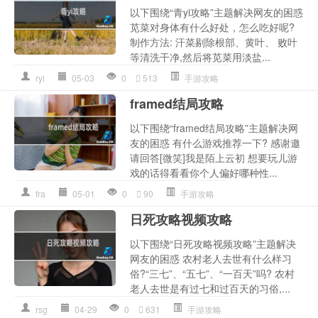
以下围绕“青yi攻略”主题解决网友的困惑
苋菜对身体有什么好处，怎么吃好呢?
制作方法: 汗菜剔除根部、黄叶、 败叶
等清洗干净,然后将苋菜用淡盐...
ryi
05-03
0
513
手游攻略
framed结局攻略
以下围绕“framed结局攻略”主题解决网
友的困惑 有什么游戏推荐一下? 感谢邀
请回答[微笑]我是陌上云初 想要玩儿游
戏的话得看看你个人偏好哪种性...
fra
05-01
0
90
手游攻略
日死攻略视频攻略
以下围绕“日死攻略视频攻略”主题解决
网友的困惑 农村老人去世有什么样习
俗?“三七”、“五七”、“一百天”吗? 农村
老人去世是有过七和过百天的习俗,...
rsg
04-29
0
631
手游攻略