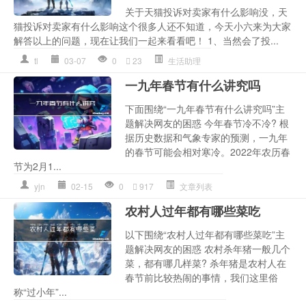
关于天猫投诉对卖家有什么影响没，天
猫投诉对卖家有什么影响这个很多人还不知道，今天小六来为大家
解答以上的问题，现在让我们一起来看看吧！ 1、当然会了投...
tl
03-07
0
23
生活助理
一九年春节有什么讲究吗
下面围绕“一九年春节有什么讲究吗”主
题解决网友的困惑 今年春节冷不冷? 根
据历史数据和气象专家的预测，一九年
的春节可能会相对寒冷。2022年农历春
节为2月1...
yjn
02-15
0
917
文章列表
农村人过年都有哪些菜吃
以下围绕“农村人过年都有哪些菜吃”主
题解决网友的困惑 农村杀年猪一般几个
菜，都有哪几样菜? 杀年猪是农村人在
春节前比较热闹的事情，我们这里俗
称“过小年”...