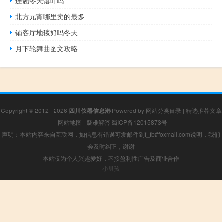
连翘冬天落叶吗
北方元宵哪里卖的最多
铺客厅地毯好吗冬天
月下轮舞曲图文攻略
Copyright © 2012 - 2026
四川仪器信息港
Powered by
网站分类目录
|
精选推荐文章
|
网站地图
|
疑难解答
蜀ICP备12015873号
声明：本站内容来自互联网，如信息有错误可发邮件到f_fb#foxmail.com说明，我们
会及时纠正，谢谢
本站仅为个人兴趣爱好，不接盈利性广告及商业合作
小男孩