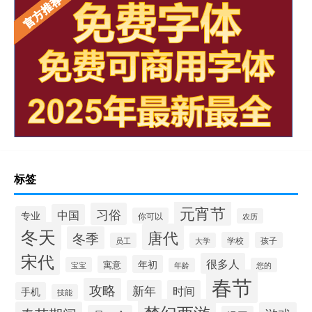
标签
元宵节
习俗
中国
专业
你可以
农历
冬天
唐代
冬季
学校
孩子
员工
大学
宋代
很多人
年初
寓意
宝宝
年龄
您的
春节
攻略
新年
时间
手机
技能