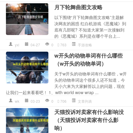
月下轮舞曲图文攻略
以下围绕“月下轮舞曲图文攻略”主题解
决网友的困惑 红白机游戏《恶魔城》到
底有几部呢? 不知道大家第一次接触到
的《恶魔城》系列是在哪个平台上...
yxl
04-27
0
763
手游攻略
w开头的动物单词有什么哪些
（w开头的动物单词）
关于w开头的动物单词有什么哪些，w开
头的动物单词这个很多人还不知道，今
天小六来为大家解答以上的问题，现在
让我们一起来看看吧！ 1、with world wow wrap ...
wk
03-23
0
706
文章列表
天猫投诉对卖家有什么影响没
（天猫投诉对卖家有什么影
响）