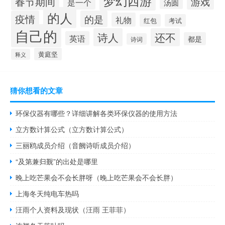
梦幻西游
春节期间
游戏
是一个
汤圆
的人
疫情
的是
礼物
红包
考试
自己的
诗人
还不
英语
都是
诗词
黄庭坚
释义
猜你想看的文章
环保仪器有哪些？详细讲解各类环保仪器的使用方法
立方数计算公式（立方数计算公式）
三丽鸥成员介绍（音阙诗听成员介绍）
“及第兼归觐”的出处是哪里
晚上吃芒果会不会长胖呀（晚上吃芒果会不会长胖）
上海冬天纯电车热吗
汪雨个人资料及现状（汪雨 王菲菲）