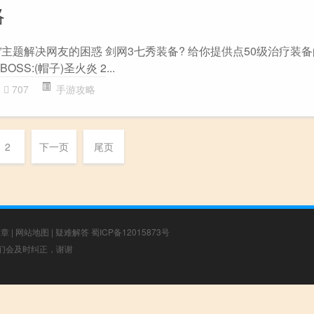
略
”主题解决网友的困惑 剑网3七秀装备? 给你提供点50级治疗装
SS:(帽子)圣火炎 2...
707
手游攻略
2
下一页
尾页
文章
|
网站地图
|
疑难解答
蜀ICP备12015873号
，我们会及时纠正，谢谢