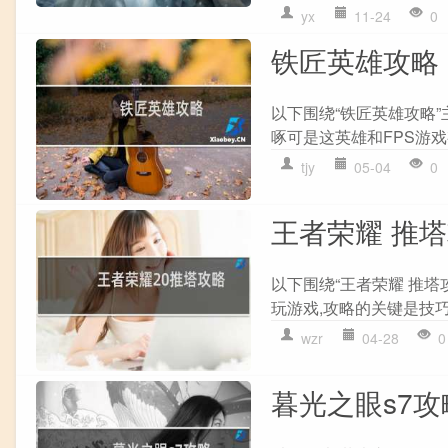
yx
11-24
0
铁匠英雄攻略
以下围绕“铁匠英雄攻略
啄可是这英雄和FPS游戏
tjy
05-04
0
王者荣耀 推
以下围绕“王者荣耀 推塔
玩游戏,攻略的关键是技巧和
wzr
04-28
0
暮光之眼s7攻