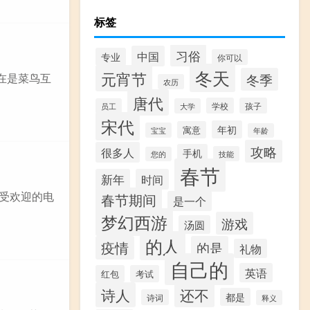
标签
习俗
中国
专业
你可以
冬天
元宵节
冬季
在是菜鸟互
农历
唐代
学校
孩子
员工
大学
宋代
年初
寓意
宝宝
年龄
攻略
很多人
手机
技能
您的
春节
新年
时间
常受欢迎的电
春节期间
是一个
梦幻西游
游戏
汤圆
的人
疫情
的是
礼物
自己的
英语
红包
考试
诗人
还不
都是
诗词
释义