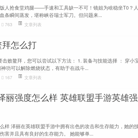
饭人抢食堂鸡腿——手速和工具缺一不可！镜姐为啥稳坐T0？人家
血条瞬间蒸发，堪称峡谷瑞士军刀。但问题来...
763
文章列表
鳌拜怎么打
击败鳌拜，您可以尝试以下方法： 1. 装备与技能选择 ： 穿小
神功可以解除燃烧状态，有助于在战斗...
167
文章列表
泽丽强度怎么样 英雄联盟手游英雄
么样 泽丽在英雄联盟手游中拥有出色的攻击和生存能力，她的
害并且具有良好的生存能力。 她能够单...