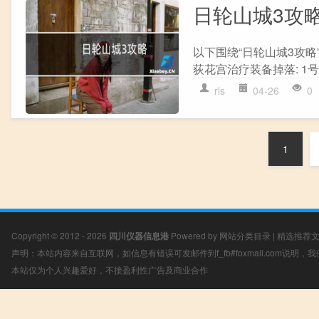
日轮山城3攻
以下围绕“日轮山城3攻略
荻花宫治疗装备掉落: 1号BO
rls
04-26
0
1
Copyright © 2012 - 2026
四川仪器信息港
Powered by
网站分类目录
|
精选推荐
声明：本站内容来自互联网，如信息有错误可发邮件到f_fb#foxmail.com说明
本站仅为个人兴趣爱好，不接盈利性广告及商业合作