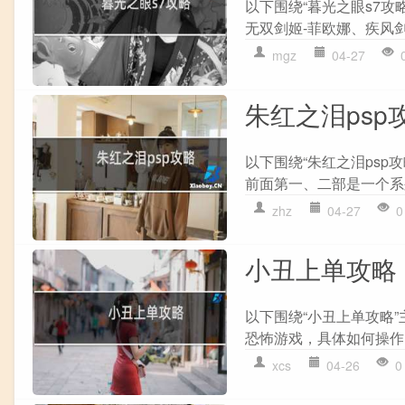
以下围绕“暮光之眼s7攻
无双剑姬-菲欧娜、疾风剑豪
mgz
04-27
朱红之泪psp
以下围绕“朱红之泪psp
前面第一、二部是一个系列
zhz
04-27
0
小丑上单攻略
以下围绕“小丑上单攻略”
恐怖游戏，具体如何操作? 
xcs
04-26
0