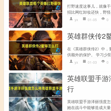
打野速度这事儿，就像干
招比网红卸妆还快，野怪
yx
01-05
0
英雄群侠传2
在《英雄群侠传2》中，要
供额外的保护。 学习少阳
yx
01-03
0
英雄联盟手游
行
英雄联盟手游泽丽强度怎
她在战斗中能够造成大量伤