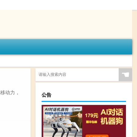
☚
地移动力，
公告