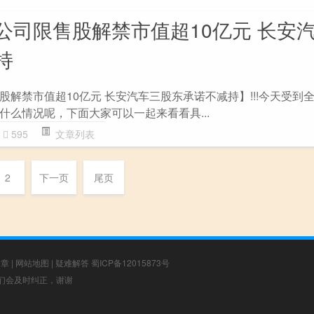
公司限售股解禁市值超10亿元 长安
持
解禁市值超10亿元 长安汽车三股东承诺不减持】!!!今天受到
什么情况呢，下面大家可以一起来看看具...
595
文章列表
2
下一页
尾页
文章
|
网站地图
|
疑难解答
蜀ICP备12015873号
，我们会及时纠正，谢谢