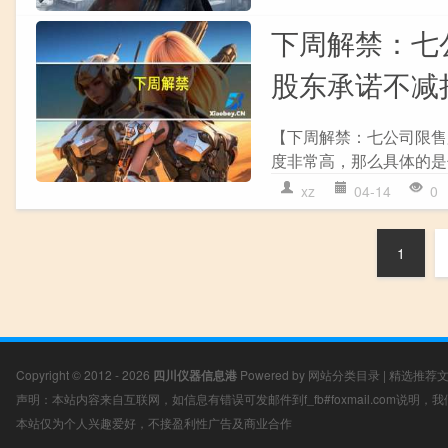
下周解禁：七
股东承诺不减
【下周解禁：七公司限售股
度非常高，那么具体的是
xz
04-14
0
1
Copyright © 2012 - 2026
四川仪器信息港
Powered by
网站分类目录
|
精选推荐
声明：本站内容来自互联网，如信息有错误可发邮件到f_fb#foxmail.com说明
本站仅为个人兴趣爱好，不接盈利性广告及商业合作