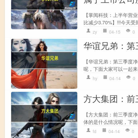
【掌阅科技：上半年营业收入
比减少3.70%】!!!今
zy
04-15
0
华谊兄弟：第三
【华谊兄弟：第三季度净利
呢，下面大家可以一起来看
hy
04-14
0
方大集团：前三
【方大集团：前三季度净利润
体的是什么情况呢，下面
fd
04-14
0