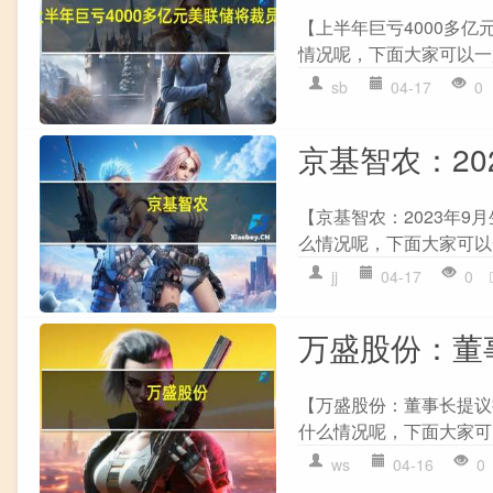
【上半年巨亏4000多亿
情况呢，下面大家可以一起
sb
04-17
0
京基智农：20
【京基智农：2023年9
么情况呢，下面大家可以一
jj
04-17
0
万盛股份：董
【万盛股份：董事长提议拟
什么情况呢，下面大家可以
ws
04-16
0