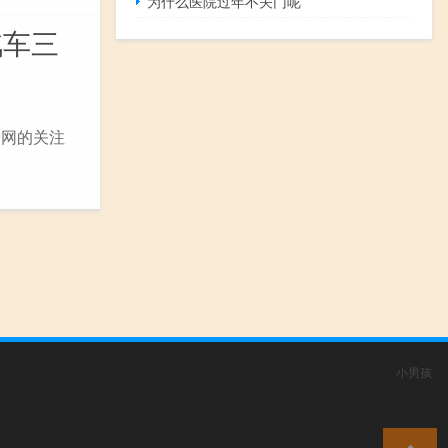
为什么医院过年不关门呢
汽车三
全网的关注
小男孩