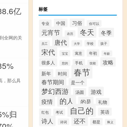
.6亿
标签
习俗
中国
专业
你可以
冬天
元宵节
冬季
农历
受到全网的关
唐代
学校
孩子
员工
大学
宋代
年初
寓意
宝宝
年龄
攻略
很多人
手机
35%
技能
您的
春节
新年
时间
常高，那么具
春节期间
是一个
梦幻西游
游戏
汤圆
的人
疫情
的是
礼物
自己的
5%归
英语
红包
考试
诗人
还不
都是
诗词
释义
70%