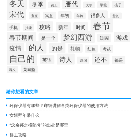
冬天
唐代
冬季
学校
孩子
员工
大学
宋代
很多人
年初
寓意
宝宝
年龄
您的
春节
攻略
新年
时间
手机
技能
梦幻西游
春节期间
游戏
是一个
汤圆
的人
疫情
的是
礼物
红包
考试
自己的
诗人
还不
英语
都是
诗词
黄庭坚
释义
猜你想看的文章
环保仪器有哪些？详细讲解各类环保仪器的使用方法
女婿拜年带什么
“念余邦之横陷兮”的出处是哪里
群主攻略