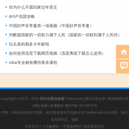
你为什么不愿回家过年英文
dnf卢克团攻略
中国好声音李蔓第一场视频（中国好声音李蔓）
判断题国家的一切权力属于人民（国家的一切权利属于人民对）
玩头条的都多大年龄啦
如何使用迅雷下载网页视频（迅雷离线下载怎么使用）
mba专业都有哪些基本课程
Copyright © 2012 - 2026
四川仪器信息港
Powered by
网站分类目录
|
精选推荐文章
|
网站地图
|
疑难解答
蜀ICP备12015873号
声明：本站内容来自互联网，如信息有错误可发邮件到f_fb#foxmail.com说明，我们
会及时纠正，谢谢
本站仅为个人兴趣爱好，不接盈利性广告及商业合作