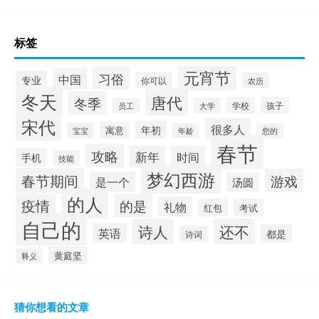
标签
元宵节
习俗
中国
专业
你可以
农历
冬天
唐代
冬季
学校
孩子
员工
大学
宋代
很多人
年初
寓意
宝宝
年龄
您的
春节
攻略
新年
时间
手机
技能
梦幻西游
春节期间
游戏
是一个
汤圆
的人
疫情
的是
礼物
红包
考试
自己的
诗人
还不
英语
都是
诗词
黄庭坚
释义
猜你想看的文章