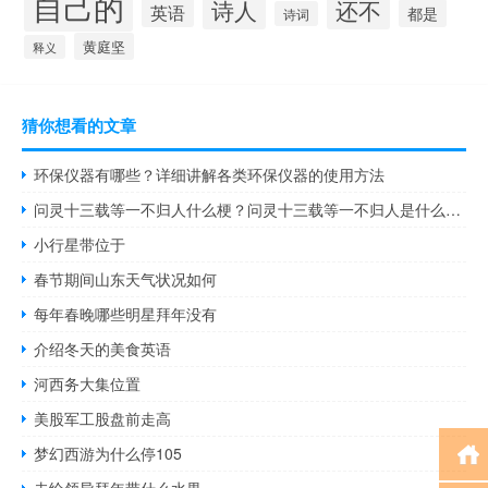
自己的
诗人
还不
英语
都是
诗词
黄庭坚
释义
猜你想看的文章
环保仪器有哪些？详细讲解各类环保仪器的使用方法
问灵十三载等一不归人什么梗？问灵十三载等一不归人是什么意思什么梗
小行星带位于
春节期间山东天气状况如何
每年春晚哪些明星拜年没有
介绍冬天的美食英语
河西务大集位置
美股军工股盘前走高
梦幻西游为什么停105
去给领导拜年带什么水果