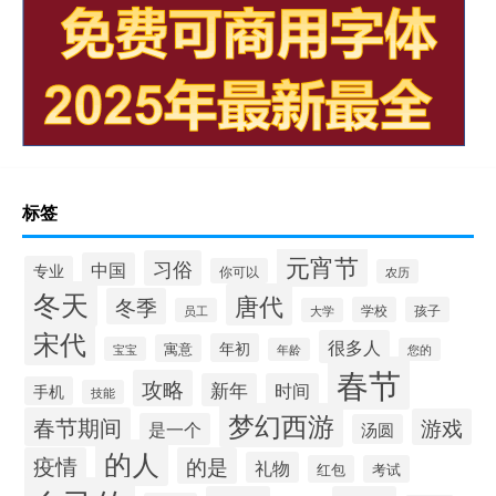
标签
元宵节
习俗
中国
专业
你可以
农历
冬天
唐代
冬季
学校
孩子
员工
大学
宋代
很多人
年初
寓意
宝宝
年龄
您的
春节
攻略
新年
时间
手机
技能
梦幻西游
春节期间
游戏
是一个
汤圆
的人
疫情
的是
礼物
红包
考试