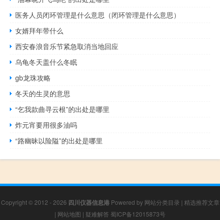
医务人员闭环管理是什么意思（闭环管理是什么意思）
女婿拜年带什么
西安春浪音乐节紧急取消当地回应
乌龟冬天盖什么冬眠
gb龙珠攻略
冬天的生灵的意思
“乞我款曲寻云根”的出处是哪里
炸元宵要用很多油吗
“路幽昧以险隘”的出处是哪里
Copyright © 2012 - 2026
四川仪器信息港
Powered by
网站分类目录
|
精选推荐文章
|
网站地图
|
疑难解答
蜀ICP备12015873号