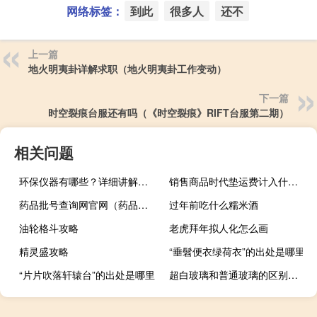
网络标签：
到此
很多人
还不
上一篇
地火明夷卦详解求职（地火明夷卦工作变动）
下一篇
时空裂痕台服还有吗（《时空裂痕》RIFT台服第二期）
相关问题
环保仪器有哪些？详细讲解各类环保仪器的使用方法
销售商品时代垫运费计入什么科目
药品批号查询网官网（药品批号查询）
过年前吃什么糯米酒
油轮格斗攻略
老虎拜年拟人化怎么画
精灵盛攻略
“垂髫便衣绿荷衣”的出处是哪里
“片片吹落轩辕台”的出处是哪里
超白玻璃和普通玻璃的区别是什么