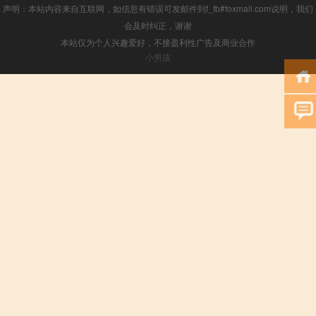
声明：本站内容来自互联网，如信息有错误可发邮件到f_fb#foxmail.com说明，我们
会及时纠正，谢谢
本站仅为个人兴趣爱好，不接盈利性广告及商业合作
小男孩