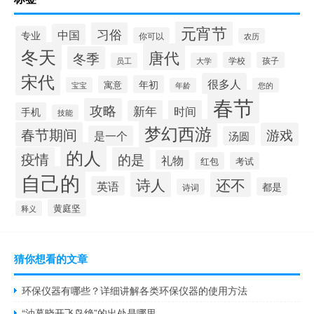
元宵节
习俗
中国
专业
你可以
农历
冬天
唐代
冬季
学校
孩子
员工
大学
宋代
很多人
年初
寓意
宝宝
年龄
您的
春节
攻略
新年
时间
手机
技能
梦幻西游
春节期间
游戏
是一个
汤圆
的人
疫情
的是
礼物
红包
考试
自己的
诗人
还不
英语
都是
诗词
黄庭坚
释义
猜你想看的文章
环保仪器有哪些？详细讲解各类环保仪器的使用方法
“油幕晓开飞鸟绝”的出处是哪里