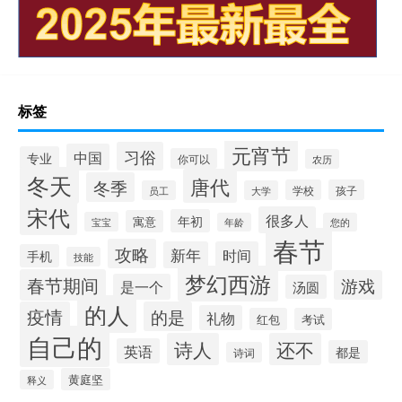
标签
元宵节
习俗
中国
专业
你可以
农历
冬天
唐代
冬季
学校
孩子
员工
大学
宋代
很多人
年初
寓意
宝宝
年龄
您的
春节
攻略
新年
时间
手机
技能
梦幻西游
春节期间
游戏
是一个
汤圆
的人
疫情
的是
礼物
红包
考试
自己的
诗人
还不
英语
都是
诗词
黄庭坚
释义