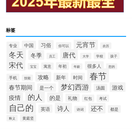
标签
元宵节
习俗
中国
专业
你可以
农历
冬天
唐代
冬季
学校
孩子
员工
大学
宋代
很多人
年初
寓意
宝宝
年龄
您的
春节
攻略
新年
时间
手机
技能
梦幻西游
春节期间
游戏
是一个
汤圆
的人
疫情
的是
礼物
红包
考试
自己的
诗人
还不
英语
都是
诗词
黄庭坚
释义