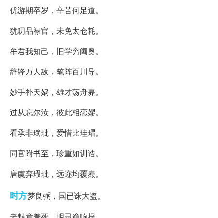
优游期卒岁，辛苦何足道。
犹叨品禄官，未免太仓耗。
牟君我知己，旧学穷阃奥。
辞锋万人敌，笔阵百川导。
妙手补天娲，雄才荡舟奡。
过从忘尔汝，彼此相恋嫪。
看承非珷玼，爱惜比珪瑁。
同官附书至，珍重如训诰。
唐虞弃瑕玼，远迩均覆焘。
时方
梦良弼，国已诛大盗。
老魅竟羞死，明灵逾响报。