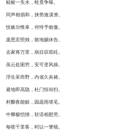
鲸鲛一失水，蛙竟争噪。
同声相倡和，挟势激潢潦。
忮嫉尔惟辜，何恃予敢傲。
庞恩宏照烛，散地赐休告。
去家将万里，病目叹双眊。
虽云处困穷，安可变风操。
浮生呆而野，内省久矣祷。
避地即高隐，杜门恒却扫。
村酿夜能赊，园蔬雨堪芼。
中卿极恺悌，软语相慰劳。
每嗟千里客，时以一簟犒。