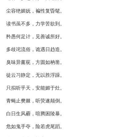
尘容绝媚妩，褊性复昏髦。
读书虽不多，力学苦欲到。
矜愚何足计，见善诚所好。
多歧诧流俗，诡遇日趋造。
臭味异薰莸，方圆如枘凿。
徒云习静定，无以胜浮躁。
只拟听乎天，安能媚于灶。
青蝇止樊棘，听荧遂颠倒。
白日生风霾，喧腾困陵暴。
危如鬼手夺，险若虎尾蹈。