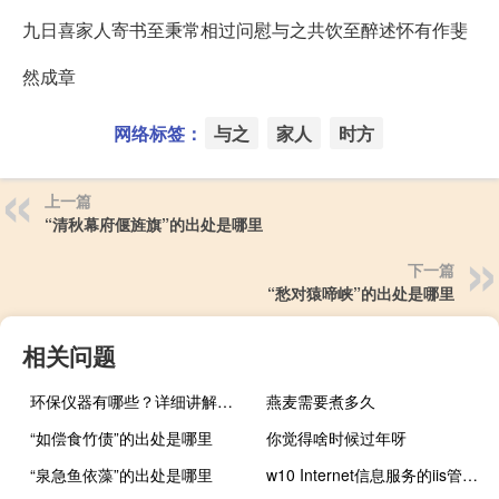
九日喜家人寄书至秉常相过问慰与之共饮至醉述怀有作斐
然成章
网络标签：
与之
家人
时方
上一篇
“清秋幕府偃旌旗”的出处是哪里
下一篇
“愁对猿啼峡”的出处是哪里
相关问题
环保仪器有哪些？详细讲解各类环保仪器的使用方法
燕麦需要煮多久
“如偿食竹债”的出处是哪里
你觉得啥时候过年呀
“泉急鱼依藻”的出处是哪里
w10 Internet信息服务的iis管理器在哪里？