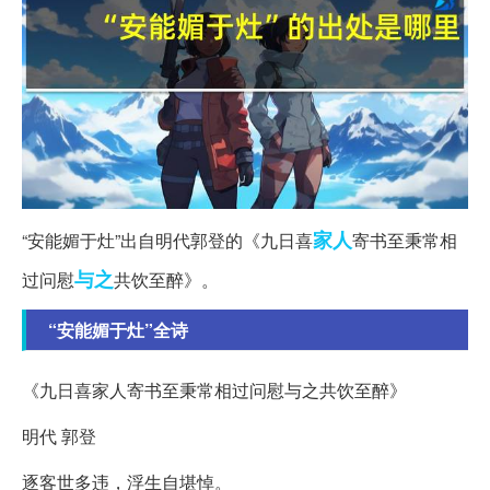
家人
“安能媚于灶”出自明代郭登的《九日喜
寄书至秉常相
与之
过问慰
共饮至醉》。
“安能媚于灶”全诗
《九日喜家人寄书至秉常相过问慰与之共饮至醉》
明代 郭登
逐客世多违，浮生自堪悼。