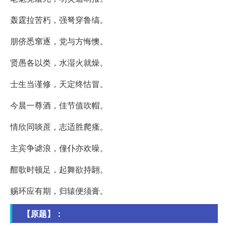
轰霆拉苦朽，强弩穿鲁缟。
朋侪悉窜逐，党与方悔懊。
贤愚各以类，水湿火就燥。
士生当谨修，天定终怙冒。
今晨一尊酒，佳节值吹帽。
情欣同啖蔗，志适胜爬瘙。
主宾争谑浪，僮仆亦欢噪。
酣歌时顿足，起舞欲持翿。
赐环应有期，归辕便须膏。
【原题】：