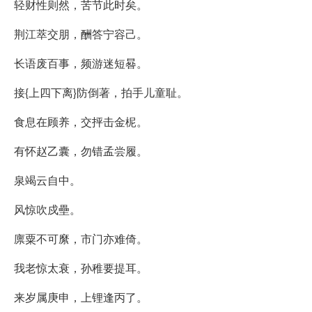
轻财性则然，苦节此时矣。
荆江萃交朋，酬答宁容己。
长语废百事，频游迷短晷。
接{上四下离}防倒著，拍手儿童耻。
食息在顾养，交抨击金柅。
有怀赵乙囊，勿错孟尝履。
泉竭云自中。
风惊吹戍壘。
廪粟不可縻，市门亦难倚。
我老惊太衰，孙稚要提耳。
来岁属庚申，上锂逢丙了。