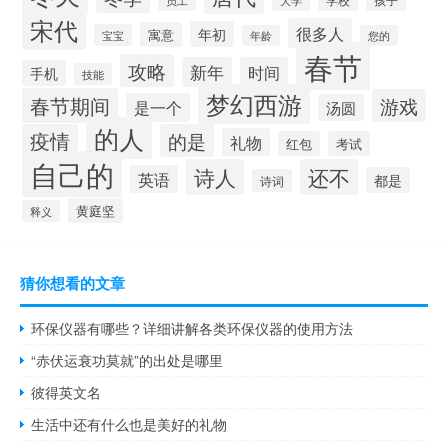
宋代
很多人
年初
寓意
宝宝
年龄
您的
春节
攻略
新年
时间
手机
技能
梦幻西游
春节期间
游戏
是一个
汤圆
的人
疫情
的是
礼物
红包
考试
自己的
诗人
还不
英语
都是
诗词
黄庭坚
释义
猜你想看的文章
环保仪器有哪些？详细讲解各类环保仪器的使用方法
“赤伏运衰功莫就”的出处是哪里
彼得英文名
生活中还有什么也是美好的礼物