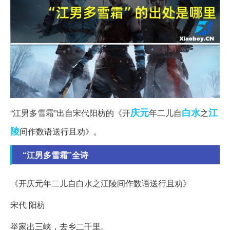
庆元
白水
江
“江男多雪霜”出自宋代阳枋的《开
年二儿自
之
陵
间作数语送行且劝》。
“江男多雪霜”全诗
《开庆元年二儿自白水之江陵间作数语送行且劝》
宋代 阳枋
举家出三峡，去乡二千里。