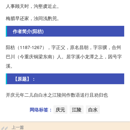
人事顾天时，沟壑虞近止。
梅腊早还家，浊同浅酌兕。
作者简介(阳枋)
阳枋（1187-1267），字正父，原名昌朝，字宗骥，合州
巴川（今重庆铜梁东南）人。居字溪小龙潭之上，因号字
溪。
【原题】：
开庆元年二儿自白水之江陵间作数语送行且劝归也
网络标签：
庆元
江陵
白水
上一篇