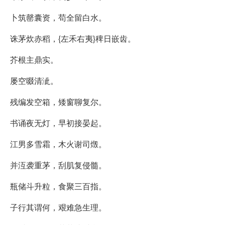
卜筑罄囊资，苟全留白水。
诛茅炊赤稻，{左禾右夷}稗日嵌齿。
芥根主鼎实。
屡空啜清泚。
残编发空箱，矮窗聊复尔。
书诵夜无灯，早初接晏起。
江男多雪霜，木火谢司燬。
并沍袭重茅，刮肌复侵髓。
瓶储斗升粒，食聚三百指。
子行其谓何，艰难急生理。