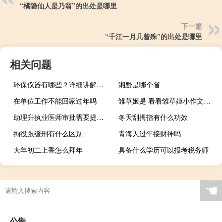
“橘隐仙人是乃翁”的出处是哪里
下一篇
“千江一月几曾殊”的出处是哪里
相关问题
环保仪器有哪些？详细讲解各类环保仪器的使用方法
湘黔是哪个省
在单位工作不能回家过年吗
雏草姬是 看看雏草姬小作文什么梗
助理升执业医师审批需要提交什么材料
冬天刮拇指有什么功效
拘役跟缓刑有什么区别
青海人过年接财神吗
大年初二上香怎么拜年
具备什么学历可以报考税务师
春节过后都需要准备什么
☚
公告