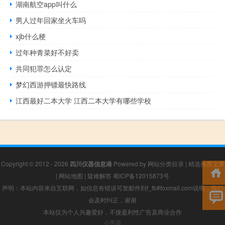
湖南航空app叫什么
男人过年回家坐火车吗
xjb什么梗
过年种青菜好不好卖
共同犯罪怎么认定
梦幻西游押镖最快路线
江西最好二本大学 江西二本大学有哪些学校
Copyright © 2012 - 2026
四川仪器信息港
Powered by
网站分类目录
|
精选推荐文章
|
网站地图
|
疑难解答
蜀ICP备12015873号
声明：本站内容来自互联网，如信息有错误可发邮件到f_fb#foxmail.com说明，我们
会及时纠正，谢谢
本站仅为个人兴趣爱好，不接盈利性广告及商业合作
小男孩